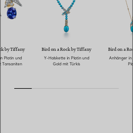
ck by Tiffany
Bird on a Rock by Tiffany
Bird on a Ro
n Platin und
Y-Halskette in Platin und
Anhänger in 
t Tansaniten
Gold mit Türkis
Pla