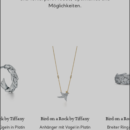
Möglichkeiten.
ck by Tiffany
Bird on a Rock by Tiffany
Bird on a Ro
ügeln in Platin
Anhänger mit Vogel in Platin
Breiter Ring 