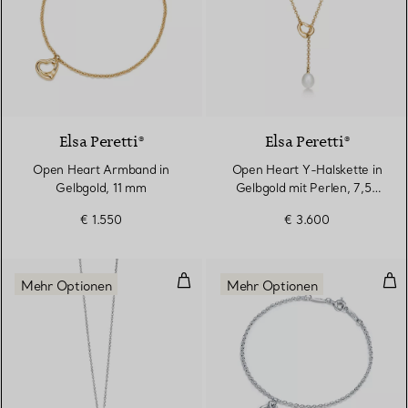
2 Materialien
Elsa Peretti®
Elsa Peretti®
Open Heart Armband in
Open Heart Y-Halskette in
Gelbgold, 11 mm
Gelbgold mit Perlen, 7,5–
8 mm
€ 1.550
€ 3.600
Kleiner Buchstabenanhänger in S
Arm
Mehr Optionen
Mehr Optionen