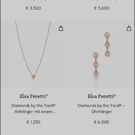
€ 3.500
€ 5.600
Diamonds by the Yard® Anhänge
Dia
Elsa Peretti®
Elsa Peretti®
Diamonds by the Yard®
Diamonds by the Yard® –
Anhänger mit einem
Ohrhänger
Diamanten in Roségold
€ 1.250
€ 6.000