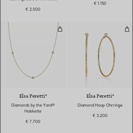
€ 1.150
€ 2.500
Diamonds by the Yard® Halskett
Dia
Elsa Peretti®
Elsa Peretti®
Diamonds by the Yard®
Diamond Hoop Ohrringe
Halskette
€ 3.200
€ 7.700