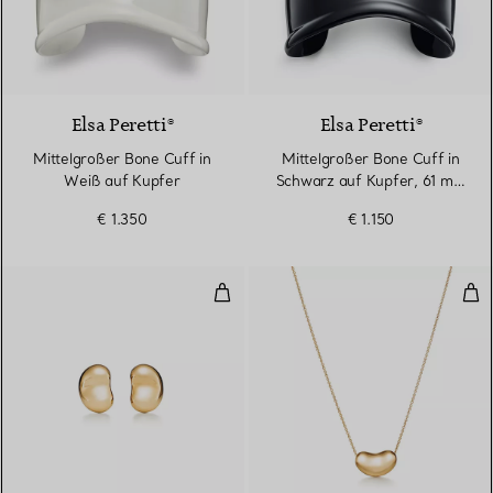
Elsa Peretti®
Elsa Peretti®
Mittelgroßer Bone Cuff in
Mittelgroßer Bone Cuff in
Weiß auf Kupfer
Schwarz auf Kupfer, 61 mm
breit
€ 1.350
€ 1.150
Bean Design Ohrringe in Gelbgo
Bea
2 Materialien