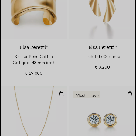
Elsa Peretti®
Elsa Peretti®
Kleiner Bone Cuff in
High Tide Ohrringe
Gelbgold, 43 mm breit
€ 3.200
€ 29.000
Diamonds by the Yard® Anhänger
Dia
Must-Have