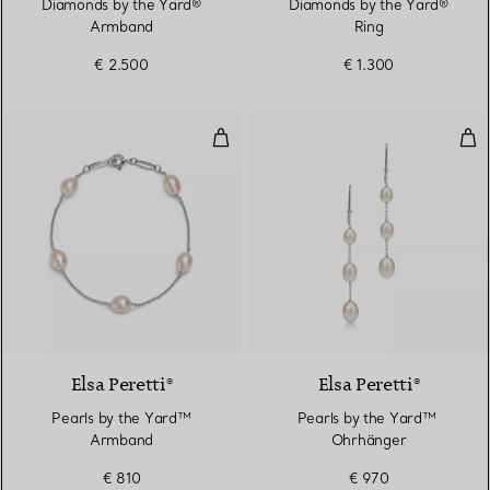
Diamonds by the Yard®
Diamonds by the Yard®
Armband
Ring
€ 2.500
€ 1.300
Pearls by the Yard™ Armband
Pea
Elsa Peretti®
Elsa Peretti®
Pearls by the Yard™
Pearls by the Yard™ ​​
Armband
Ohrhänger
€ 810
€ 970