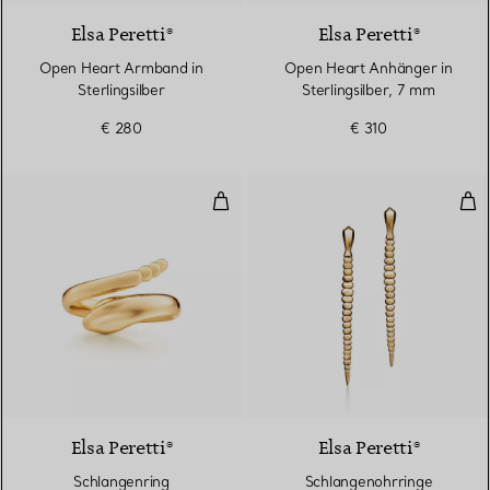
Elsa Peretti®
Elsa Peretti®
Open Heart Armband in
Open Heart Anhänger in
Sterlingsilber
Sterlingsilber, 7 mm
€ 280
€ 310
Schlangenring
Sch
Elsa Peretti®
Elsa Peretti®
Schlangenring
Schlangenohrringe