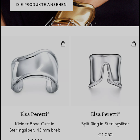
DIE PRODUKTE ANSEHEN
Kleiner Bone Cuff in Sterlingsilb
Spli
Elsa Peretti®
Elsa Peretti®
Kleiner Bone Cuff in
Split Ring in Sterlingsilber
Sterlingsilber, 43 mm breit
€ 1.050