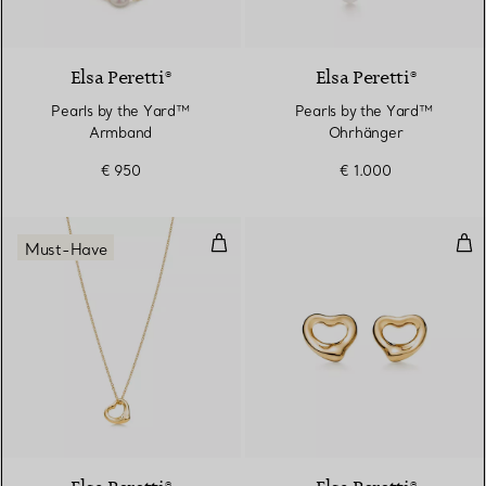
Elsa Peretti®
Elsa Peretti®
Pearls by the Yard™
Pearls by the Yard™ ​​
Armband
Ohrhänger
€ 950
€ 1.000
Open Heart Anhänger in Gelbgol
Ope
Must-Have
2 Materialien