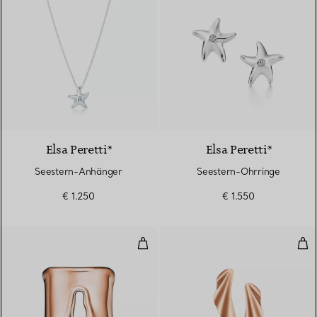
Elsa Peretti®
Elsa Peretti®
Seestern-Anhänger
Seestern-Ohrringe
€ 1.250
€ 1.550
Split Ring in Roségold
Hig