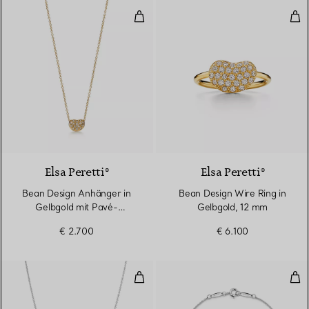
Bean Design Anhänger in Gelbgo
Bea
3 Materialien
Elsa Peretti®
Elsa Peretti®
Bean Design Anhänger in
Bean Design Wire Ring in
Gelbgold mit Pavé-
Gelbgold, 12 mm
Diamanten, 6,5 mm
€ 2.700
€ 6.100
Color by the Yard Anhänger mit 
Col