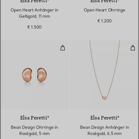
Elsa Peretti®
Elsa Peretti®
Open Heart Anhänger in
Open Heart Ohrringe
Gelbgold, 11 mm
€ 1.200
€ 1.500
Bean Design Ohrringe in Roségo
Bea
2 Materialien
Elsa Peretti®
Elsa Peretti®
Bean Design Ohrringe in
Bean Design Anhänger in
Roségold, 5 mm
Roségold, 6.5 mm