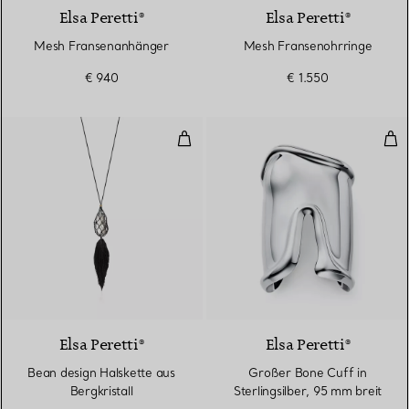
Elsa Peretti®
Elsa Peretti®
Mesh Fransenanhänger
Mesh Fransenohrringe
€ 940
€ 1.550
Bean design Halskette aus Bergkr
Gro
Elsa Peretti®
Elsa Peretti®
Bean design Halskette aus
Großer Bone Cuff in
Bergkristall
Sterlingsilber, 95 mm breit