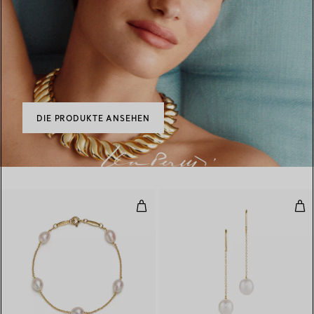
DIE PRODUKTE ANSEHEN
Pearls by the Yard™ Armband
Pea