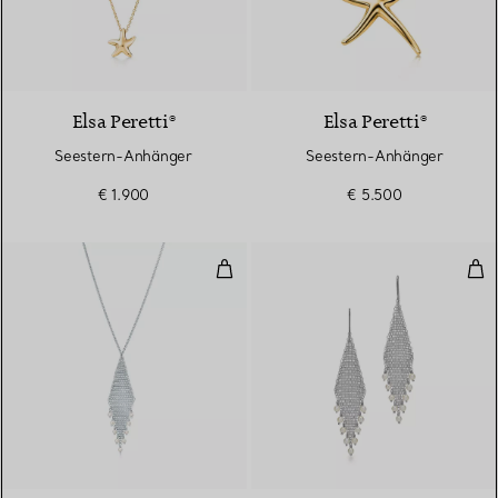
Elsa Peretti®
Elsa Peretti®
Seestern-Anhänger
Seestern-Anhänger
€ 1.900
€ 5.500
Mesh Fransenanhänger
Mes