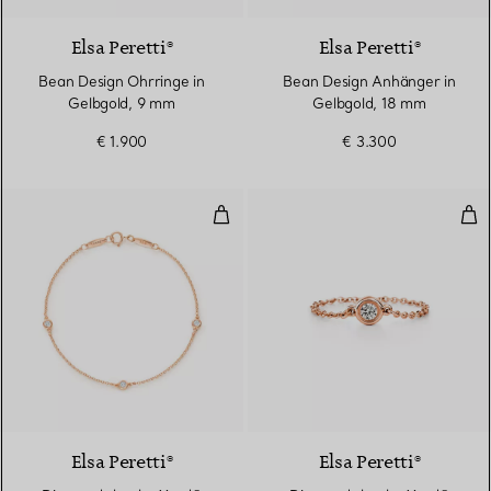
Elsa Peretti®
Elsa Peretti®
Bean Design Ohrringe in
Bean Design Anhänger in
Gelbgold, 9 mm
Gelbgold, 18 mm
€ 1.900
€ 3.300
Diamonds by the Yard® Armban
Dia
Elsa Peretti®
Elsa Peretti®