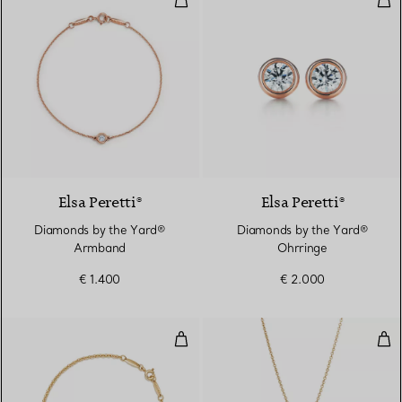
Elsa Peretti®
Elsa Peretti®
Diamonds by the Yard®
Diamonds by the Yard®
Armband
Ohrringe
€ 1.400
€ 2.000
Open Heart Armband in Gelbgold
Ope