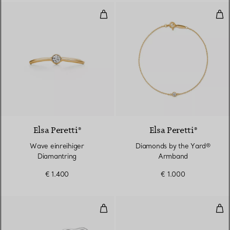
Wave einreihiger Diamantring
Dia
3 Materialien
Elsa Peretti®
Elsa Peretti®
Wave einreihiger
Diamonds by the Yard®
Diamantring
Armband
€ 1.400
€ 1.000
Open Heart Ohrstecker in Silber
Ope