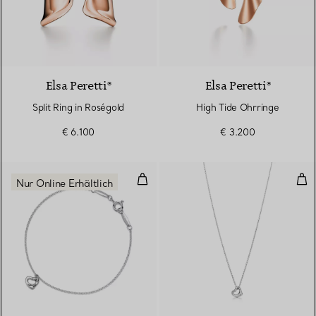
2 Materialien
Elsa Peretti®
Elsa Peretti®
Split Ring in Roségold
High Tide Ohrringe
€ 6.100
€ 3.200
Open Heart Armband in Sterlings
Ope
Nur Online Erhältlich