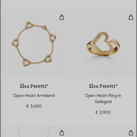
Open Heart Armband
Ope
Elsa Peretti®
Elsa Peretti®
Open Heart Armband
Open Heart Ring in
Gelbgold
€ 3.600
€ 2.900
Seestern-Anhänger
See