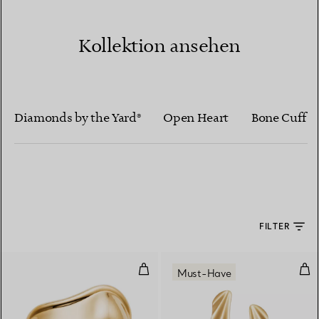
Kollektion ansehen
Diamonds by the Yard®
Open Heart
Bone Cuff
FILTER
Kleiner Bone Cuff in Gelbgold, 4
Hig
Must-Have