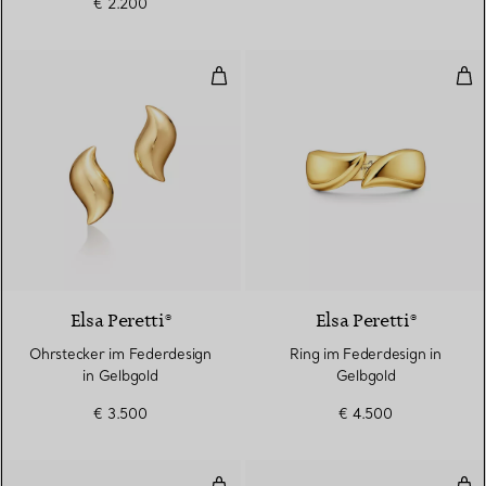
€ 2.200
Ohrstecker im Federdesign in Ge
Rin
Elsa Peretti®
Elsa Peretti®
Ohrstecker im Federdesign
Ring im Federdesign in
in Gelbgold
Gelbgold
€ 3.500
€ 4.500
Diamonds by the Yard® Armban
Dia