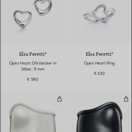
Elsa Peretti®
Elsa Peretti®
Open Heart Ohrstecker in
Open Heart Ring
Silber, 11 mm
€ 630
€ 580
Mittelgroßer Bone Cuff in Weiß 
Mit