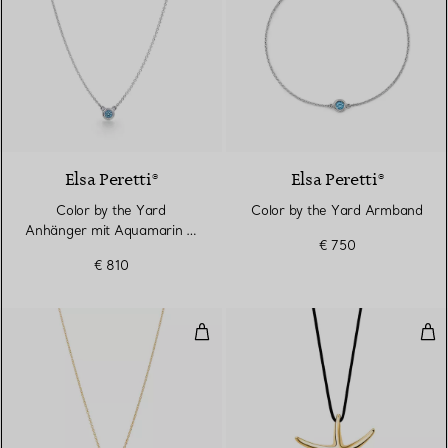
2 gemstones
Elsa Peretti®
Elsa Peretti®
Color by the Yard
Color by the Yard Armband
Anhänger mit Aquamarin in
€ 750
Silber
€ 810
Seestern-Anhänger
See