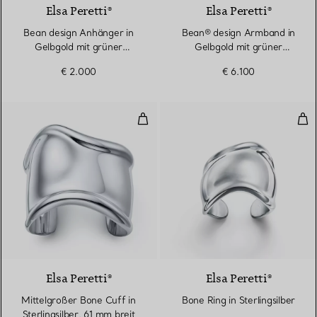
Elsa Peretti®
Elsa Peretti®
Bean design Anhänger in
Bean® design Armband in
Gelbgold mit grüner
Gelbgold mit grüner
Nephrit-Jade
Nephrit-Jade
€ 2.000
€ 6.100
Mittelgroßer Bone Cuff in Sterlin
Bone
Elsa Peretti®
Elsa Peretti®
Mittelgroßer Bone Cuff in
Bone Ring in Sterlingsilber
Sterlingsilber, 61 mm breit