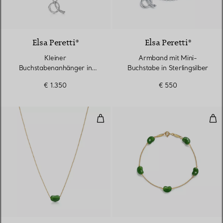
Elsa Peretti®
Elsa Peretti®
Kleiner
Armband mit Mini-
Buchstabenanhänger in
Buchstabe in Sterlingsilber
Sterlingsilber mit Diamanten
€ 1.350
€ 550
Bean design Anhänger in Gelbgol
Bea