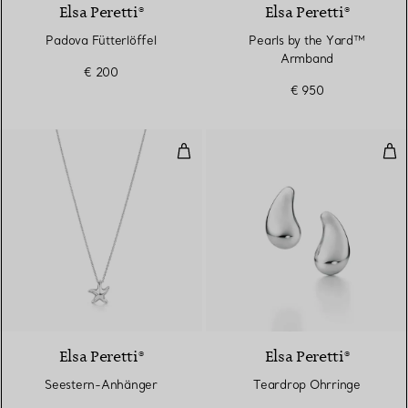
Elsa Peretti®
Elsa Peretti®
Padova Fütterlöffel
Pearls by the Yard™
Armband
€ 200
€ 950
Seestern-Anhänger
Tea
Elsa Peretti®
Elsa Peretti®
Seestern-Anhänger
Teardrop Ohrringe