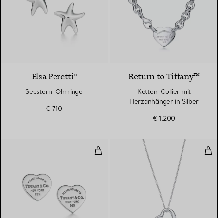
Elsa Peretti®
Return to Tiffany™
Seestern-Ohrringe
Ketten-Collier mit
Herzanhänger in Silber
€ 710
€ 1.200
Herz-Ohrstecker in Silber, Mini
Ope