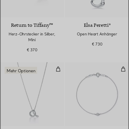
Return to Tiffany™
Elsa Peretti®
Herz-Ohrstecker in Silber,
Open Heart Anhänger
Mini
€ 730
€ 370
Kleiner Buchstabenanhänger in St
Dia
Mehr Optionen