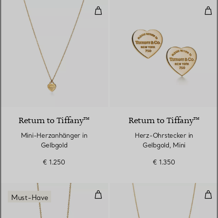
Mini-Herzanhänger in Gelbgold
Her
2 Materialien
Return to Tiffany™
Return to Tiffany™
Mini-Herzanhänger in
Herz-Ohrstecker in
Gelbgold
Gelbgold, Mini
€ 1.250
€ 1.350
Smile Anhänger in Gelbgold, Mini
Dia
Must-Have