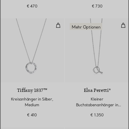
€ 470
€ 730
Kreisanhänger in Silber, Medium
Kle
Mehr Optionen
Tiffany 1837™
Elsa Peretti®
Kreisanhänger in Silber,
Kleiner
Medium
Buchstabenanhänger in
Sterlingsilber mit Diamanten
€ 410
€ 1.350