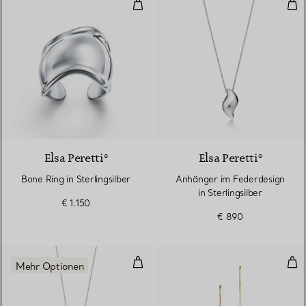
Bone Ring in Sterlingsilber
Anh
Elsa Peretti®
Elsa Peretti®
Bone Ring in Sterlingsilber
Anhänger im Federdesign
in Sterlingsilber
€ 1.150
€ 890
Runder Anhänger mit Buchstabe „A
Pea
Mehr Optionen