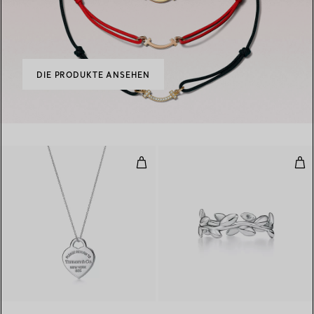
DIE PRODUKTE ANSEHEN
Herzanhänger in Silber, Medium
Oliv