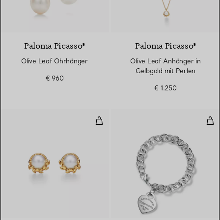
Paloma Picasso®
Paloma Picasso®
Olive Leaf Ohrhänger
Olive Leaf Anhänger in
Gelbgold mit Perlen
€ 960
€ 1.250
Olive Leaf Ohrstecker in Gelbgol
Arm