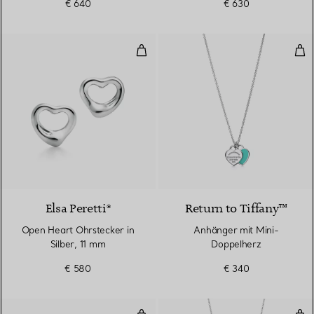
€ 640
€ 630
Open Heart Ohrstecker in Silber
Anh
Elsa Peretti®
Return to Tiffany™
Open Heart Ohrstecker in
Anhänger mit Mini-
Silber, 11 mm
Doppelherz
€ 580
€ 340
Kugelarmband mit Herzanhänger i
Tea