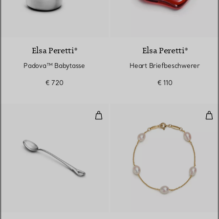
Elsa Peretti®
Elsa Peretti®
Padova™ Babytasse
Heart Briefbeschwerer
€ 720
€ 110
Padova Fütterlöffel
Pea