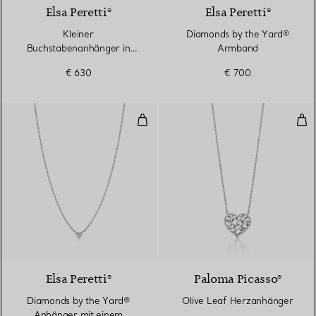
Elsa Peretti®
Elsa Peretti®
Kleiner
Diamonds by the Yard®
Buchstabenanhänger in
Armband
Sterlingsilber
€ 630
€ 700
Diamonds by the Yard® Anhänger
Oli
Elsa Peretti®
Paloma Picasso®
Diamonds by the Yard®
Olive Leaf Herzanhänger
Anhänger mit einem