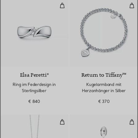
Ring im Federdesign in Sterlingsi
Kug
Elsa Peretti®
Return to Tiffany™
Ring im Federdesign in
Kugelarmband mit
Sterlingsilber
Herzanhänger in Silber
€ 840
€ 370
Rosafarbener Doppelherz-Anhänge
Ope