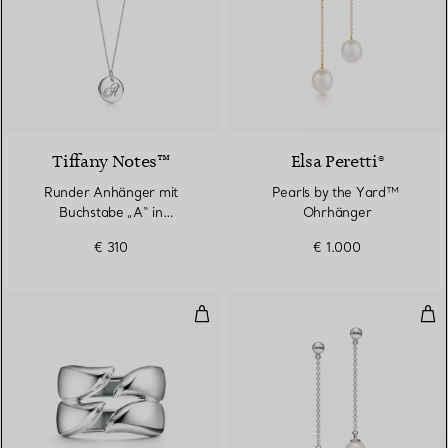
Tiffany Notes™
Elsa Peretti®
Runder Anhänger mit
Pearls by the Yard™ ​​
Buchstabe „A“ in
Ohrhänger
Sterlingsilber
€ 310
€ 1.000
Doppelring im Federdesign in Ster
Ohr