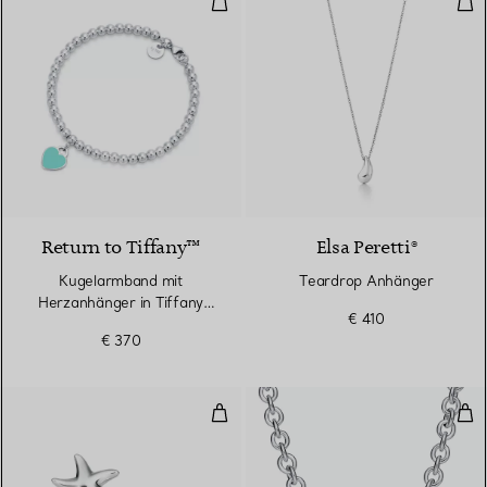
3 Farben
Return to Tiffany™
Elsa Peretti®
Kugelarmband mit
Teardrop Anhänger
Herzanhänger in Tiffany
€ 410
Blue® in Silber, 4 mm
€ 370
Seestern-Ohrringe
Ket