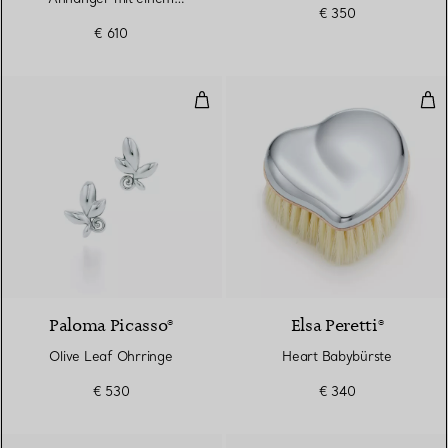
€ 350
Diamanten in Silber
€ 610
Olive Leaf Ohrringe
Hea
Paloma Picasso®
Elsa Peretti®
Olive Leaf Ohrringe
Heart Babybürste
€ 530
€ 340