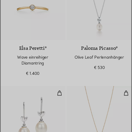
3 Materialien
Elsa Peretti®
Paloma Picasso®
Wave einreihiger
Olive Leaf Perlenanhänger
Diamantring
€ 530
€ 1.400
Olive Leaf Ohrhänger
Oli