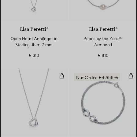
Elsa Peretti®
Elsa Peretti®
Open Heart Anhänger in
Pearls by the Yard™
Sterlingsilber, 7 mm
Armband
€ 310
€ 810
Open Heart Anhänger in Silber, 
Arm
Nur Online Erhältlich