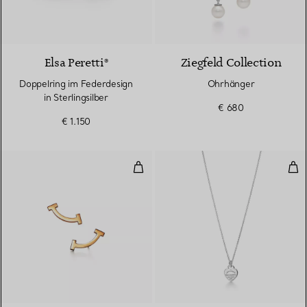
Elsa Peretti®
Ziegfeld Collection
Doppelring im Federdesign
Ohrhänger
in Sterlingsilber
€ 680
€ 1.150
Smile Ohrringe in Gelbgold, Mini
Min
3 Materialien