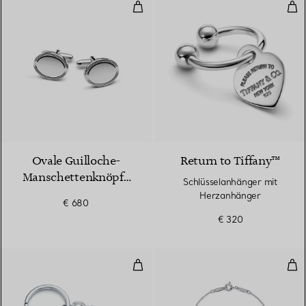
Ovale Guilloche-Manschettenknöp
Sch
Ovale Guilloche-
Return to Tiffany™
Manschettenknöpfe
Schlüsselanhänger mit
in Silber
Herzanhänger
€ 680
€ 320
Schlüsselanhänger mit Herzanhä
Col