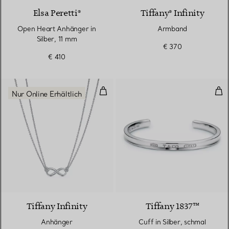
Elsa Peretti®
Tiffany® Infinity
Open Heart Anhänger in
Armband
Silber, 11 mm
€ 370
€ 410
Anhänger
Cuff
Nur Online Erhältlich
Tiffany Infinity
Tiffany 1837™
Anhänger
Cuff in Silber, schmal