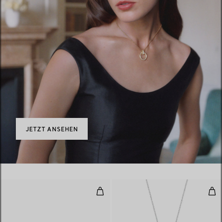
JETZT ANSEHEN
Wave einreihiger Diamantring
Oli