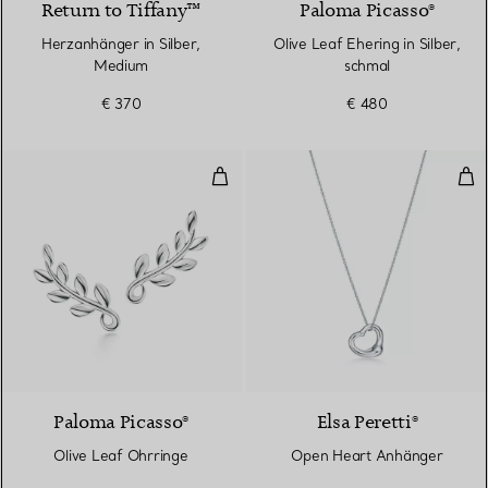
Return to Tiffany™
Paloma Picasso®
Herzanhänger in Silber,
Olive Leaf Ehering in Silber,
Medium
schmal
€ 370
€ 480
Olive Leaf Ohrringe
Ope
Paloma Picasso®
Elsa Peretti®
Olive Leaf Ohrringe
Open Heart Anhänger