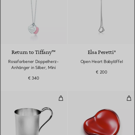
4 Farben
Return to Tiffany™
Elsa Peretti®
Rosafarbener Doppelherz-
Open Heart Babylöffel
Anhänger in Silber, Mini
€ 200
€ 340
Padova™ Babytasse
Hea