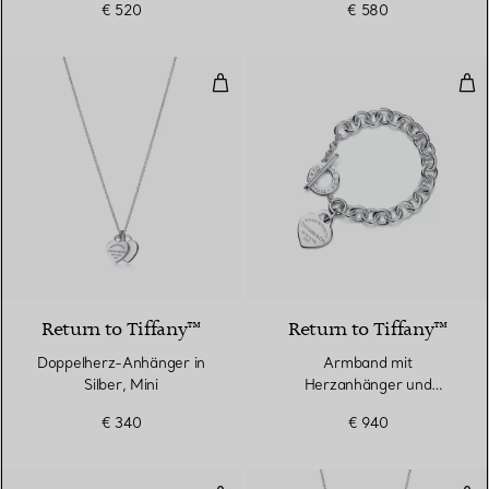
€ 520
€ 580
Doppelherz-Anhänger in Silber, 
Arm
4 Farben
Return to Tiffany™
Return to Tiffany™
Doppelherz-Anhänger in
Armband​ mit
Silber, Mini
Herzanhänger und
Knebelverschluss in Silber
€ 340
€ 940