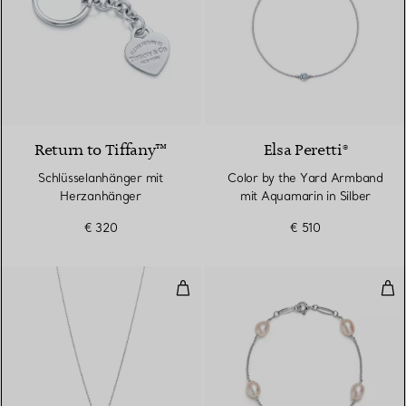
Return to Tiffany™
Elsa Peretti®
Schlüsselanhänger mit
Color by the Yard Armband
Herzanhänger
mit Aquamarin in Silber
€ 320
€ 510
Open Heart Anhänger in Sterling
Pea