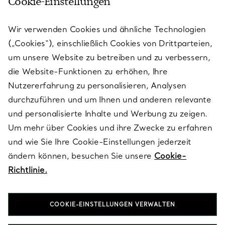
Cookie-Einstellungen
KUNDENSERVICE
Wir verwenden Cookies und ähnliche Technologien
(„Cookies“), einschließlich Cookies von Drittparteien,
SERVICES
um unsere Website zu betreiben und zu verbessern,
die Website-Funktionen zu erhöhen, Ihre
Nutzererfahrung zu personalisieren, Analysen
ÜBER TIFFANY & CO.
durchzuführen und um Ihnen und anderen relevante
und personalisierte Inhalte und Werbung zu zeigen.
Um mehr über Cookies und ihre Zwecke zu erfahren
RECHTLICHE HINWEISE
und wie Sie Ihre Cookie-Einstellungen jederzeit
ändern können, besuchen Sie unsere
Cookie-
Richtlinie.
FOLGEN SIE UNS
COOKIE-EINSTELLUNGEN VERWALTEN
Standort ändern: