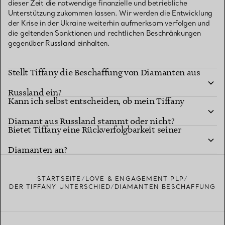
dieser Zeit die notwendige finanzielle und betriebliche
Unterstützung zukommen lassen. Wir werden die Entwicklung
der Krise in der Ukraine weiterhin aufmerksam verfolgen und
die geltenden Sanktionen und rechtlichen Beschränkungen
gegenüber Russland einhalten.
Stellt Tiffany die Beschaffung von Diamanten aus
Russland ein?
Kann ich selbst entscheiden, ob mein Tiffany
Tiffany & Co. hält sich voll und ganz an die Verfügung von
Präsident Biden bezüglich der Beschaffung von nicht
Diamant aus Russland stammt oder nicht?
industriellen Diamanten russischen Ursprungs. Seit
Bietet Tiffany eine Rückverfolgbarkeit seiner
21. März 2022 hat Tiffany die Beschaffung aller
Rohdiamanten aus Russland sowie aller serialisierten
Diamanten an?
Diamanten russischer Herkunft eingestellt, unabhängig davon,
wo sie geschliffen und poliert wurden.
STARTSEITE
LOVE & ENGAGEMENT PLP
Was Melée-Diamanten betrifft, so hat Tiffany als zusätzlichen
DER TIFFANY UNTERSCHIED
DIAMANTEN BESCHAFFUNG
Schritt unsere Lieferanten angewiesen, keine russischen
Rohdiamanten mehr für uns zu kaufen und künftig russische
und nicht russische Melée-Diamanten zu trennen.