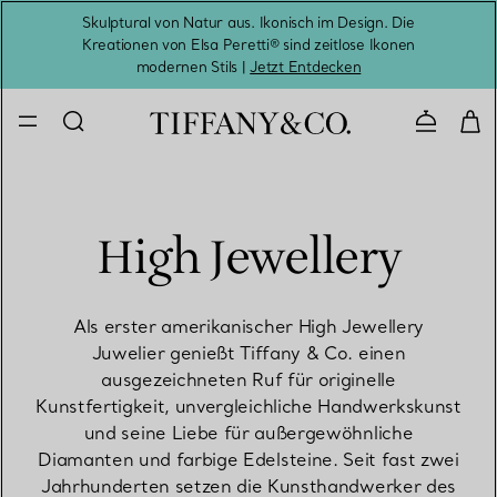
Skulptural von Natur aus. Ikonisch im Design. Die
Kreationen von Elsa Peretti® sind zeitlose Ikonen
Melde
modernen Stils |
Jetzt Entdecken
Kontaktie
High Jewellery
Als erster amerikanischer High Jewellery
Juwelier genießt Tiffany & Co. einen
ausgezeichneten Ruf für originelle
Kunstfertigkeit, unvergleichliche Handwerkskunst
und seine Liebe für außergewöhnliche
Diamanten und farbige Edelsteine. Seit fast zwei
Jahrhunderten setzen die Kunsthandwerker des