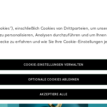
nisch im Design. Die Kreationen von Elsa Peretti® sind zeitlose Ikonen mo
ies“), einschließlich Cookies von Drittparteien, um unse
u personalisieren, Analysen durchzuführen und um Ihnen 
cke zu erfahren und wie Sie Ihre Cookie-Einstellungen j
COOKIE-EINSTELLUNGEN VERWALTEN
OPTIONALE COOKIES ABLEHNEN
AKZEPTIERE ALLE