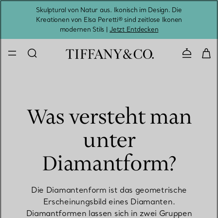
Skulptural von Natur aus. Ikonisch im Design. Die
Kreationen von Elsa Peretti® sind zeitlose Ikonen
Melde
modernen Stils |
Jetzt Entdecken
Kontaktie
Was versteht man
unter
Diamantform?
Die Diamantenform ist das geometrische
Erscheinungsbild eines Diamanten.
Diamantformen lassen sich in zwei Gruppen