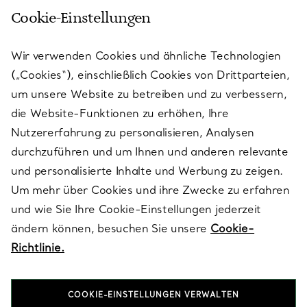
Cookie-Einstellungen
KUNDENSERVICE
Wir verwenden Cookies und ähnliche Technologien
(„Cookies“), einschließlich Cookies von Drittparteien,
SERVICES
um unsere Website zu betreiben und zu verbessern,
die Website-Funktionen zu erhöhen, Ihre
Nutzererfahrung zu personalisieren, Analysen
ÜBER TIFFANY & CO.
durchzuführen und um Ihnen und anderen relevante
Sie dieses Formular
und personalisierte Inhalte und Werbung zu zeigen.
Um mehr über Cookies und ihre Zwecke zu erfahren
RECHTLICHE HINWEISE
und wie Sie Ihre Cookie-Einstellungen jederzeit
ändern können, besuchen Sie unsere
Cookie-
Richtlinie.
FOLGEN SIE UNS
COOKIE-EINSTELLUNGEN VERWALTEN