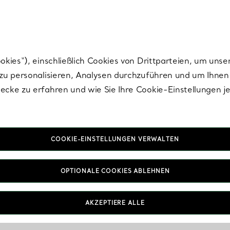
nisch im Design. Die Kreationen von Elsa Peretti® sind zeitlose Ikonen mo
ies“), einschließlich Cookies von Drittparteien, um unse
u personalisieren, Analysen durchzuführen und um Ihnen 
cke zu erfahren und wie Sie Ihre Cookie-Einstellungen j
COOKIE-EINSTELLUNGEN VERWALTEN
OPTIONALE COOKIES ABLEHNEN
AKZEPTIERE ALLE