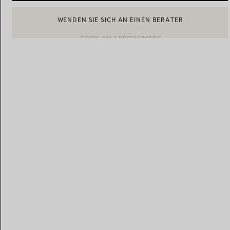
BOOK AN APPOINTMENT
EINEN KUNDENBERATER KONTAKTIEREN ODER EINEN TERM
Eheringe für Damen
Eheringe für Herren
Vereinbaren Sie Ihren
Termin
mit e