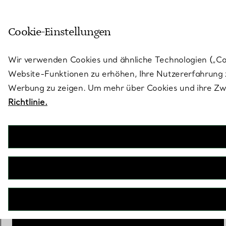
Skulptural von Natur aus. Iko
Cookie-Einstellungen
Gehen Sie auf die Seite „Stores“
Wir verwenden Cookies und ähnliche Technologien („Cook
Website-Funktionen zu erhöhen, Ihre Nutzererfahrung z
Werbung zu zeigen. Um mehr über Cookies und ihre Zwe
Richtlinie.
Bird on a Rock by Tiffany
Ring mit Vogel in Platin und Gold mit Diamanten
€ 23.000
Größe
Größentabelle
6
IN DEN WARENKORB LEGEN