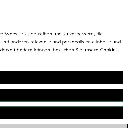
dernen Stils |
Jetzt Entdecken
Kontaktieren Sie un
Melden Sie sich
re Website zu betreiben und zu verbessern, die
und anderen relevante und personalisierte Inhalte und
ederzeit ändern können, besuchen Sie unsere
Cookie-