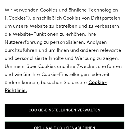
Wir verwenden Cookies und ähnliche Technologien
(„Cookies“), einschließlich Cookies von Drittparteien,
SERVICES
um unsere Website zu betreiben und zu verbessern,
die Website-Funktionen zu erhöhen, Ihre
Nutzererfahrung zu personalisieren, Analysen
ÜBER TIFFANY & CO.
durchzuführen und um Ihnen und anderen relevante
und personalisierte Inhalte und Werbung zu zeigen.
Um mehr über Cookies und ihre Zwecke zu erfahren
RECHTLICHE HINWEISE
und wie Sie Ihre Cookie-Einstellungen jederzeit
ändern können, besuchen Sie unsere
Cookie-
Richtlinie.
FOLGEN SIE UNS
COOKIE-EINSTELLUNGEN VERWALTEN
Standort ändern:
OPTIONALE COOKIES ABLEHNEN