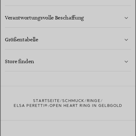
MEHR ERFAHREN
Verantwortungsvolle Beschaffung
Größentabelle
KONTAKTIEREN SIE UNS
MEHR ERFAHREN
Store finden
MEHR ERFAHREN
EINEN STORE IN IHRER NÄHE FINDEN
STARTSEITE
SCHMUCK
RINGE
ELSA PERETTI®:OPEN HEART RING IN GELBGOLD