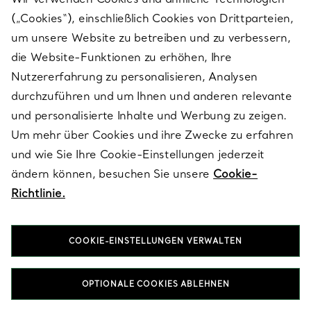
(„Cookies“), einschließlich Cookies von Drittparteien,
SERVICES
um unsere Website zu betreiben und zu verbessern,
die Website-Funktionen zu erhöhen, Ihre
Nutzererfahrung zu personalisieren, Analysen
ÜBER TIFFANY & CO.
durchzuführen und um Ihnen und anderen relevante
und personalisierte Inhalte und Werbung zu zeigen.
Um mehr über Cookies und ihre Zwecke zu erfahren
RECHTLICHE HINWEISE
und wie Sie Ihre Cookie-Einstellungen jederzeit
ändern können, besuchen Sie unsere
Cookie-
Richtlinie.
FOLGEN SIE UNS
COOKIE-EINSTELLUNGEN VERWALTEN
Standort ändern:
OPTIONALE COOKIES ABLEHNEN
T&Co. 2026