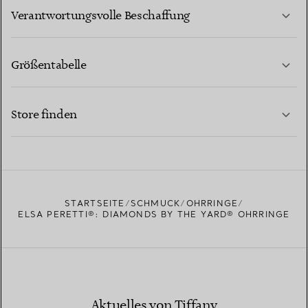
MEHR ERFAHREN
Verantwortungsvolle Beschaffung
Größentabelle
KONTAKTIEREN SIE UNS
MEHR ERFAHREN
Store finden
MEHR ERFAHREN
EINEN STORE IN IHRER NÄHE FINDEN
STARTSEITE
SCHMUCK
OHRRINGE
ELSA PERETTI®: DIAMONDS BY THE YARD® OHRRINGE
Aktuelles von Tiffany