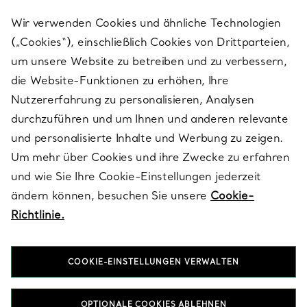
Wir verwenden Cookies und ähnliche Technologien
(„Cookies“), einschließlich Cookies von Drittparteien,
SERVICES
um unsere Website zu betreiben und zu verbessern,
die Website-Funktionen zu erhöhen, Ihre
Nutzererfahrung zu personalisieren, Analysen
ÜBER TIFFANY & CO.
durchzuführen und um Ihnen und anderen relevante
und personalisierte Inhalte und Werbung zu zeigen.
Um mehr über Cookies und ihre Zwecke zu erfahren
RECHTLICHE HINWEISE
und wie Sie Ihre Cookie-Einstellungen jederzeit
ändern können, besuchen Sie unsere
Cookie-
Richtlinie.
FOLGEN SIE UNS
COOKIE-EINSTELLUNGEN VERWALTEN
Standort ändern:
OPTIONALE COOKIES ABLEHNEN