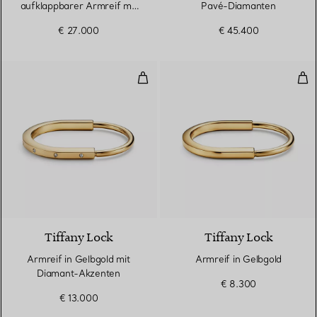
aufklappbarer Armreif mit
Pavé-Diamanten
Pavé-Diamanten in
€ 27.000
€ 45.400
Gelbgold
Armreif in Gelbgold mit Diaman
Arm
3 Materialien
Tiffany Lock
Tiffany Lock
Armreif in Gelbgold mit
Armreif in Gelbgold
Diamant-Akzenten
€ 8.300
€ 13.000