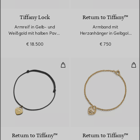
3 Materialien
Tiffany Lock
Return to Tiffany™
Armreif in Gelb- und
Armband mit
Weißgold mit halben Pavé-
Herzanhänger in Gelbgold
Diamanten
an einer Kordel in Tiffany
€ 18.500
€ 750
Blue®
Armband mit Herzanhänger in Ge
Ful
2 Farben
Return to Tiffany™
Return to Tiffany™