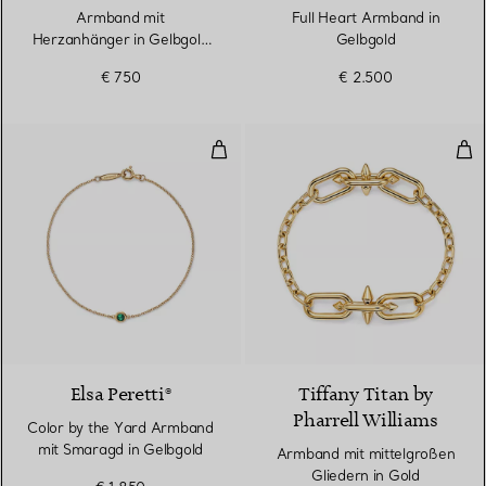
Armband mit
Full Heart Armband in
Herzanhänger in Gelbgold
Gelbgold
an einer schwarzen Kordel
€ 750
€ 2.500
Color by the Yard Armband mit 
Arm
2 Materialien
Elsa Peretti®
Tiffany Titan by
Pharrell Williams
Color by the Yard Armband
mit Smaragd in Gelbgold
Armband mit mittelgroßen
Gliedern in Gold