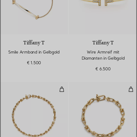
3 Materialien
Tiffany T
Tiffany T
Smile Armband in Gelbgold
Wire Armreif mit
Diamanten in Gelbgold
€ 1.500
€ 6.500
Schmales Gliederarmband in Gel
Kle