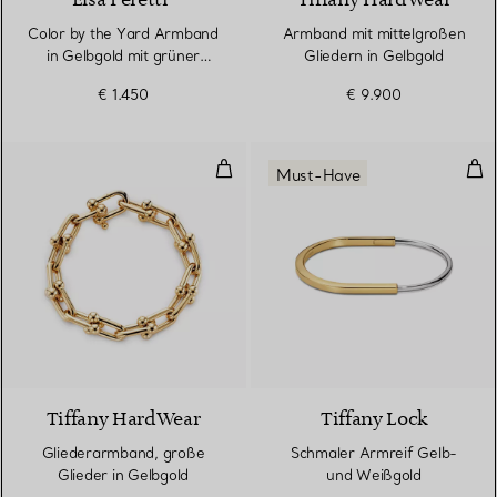
Color by the Yard Armband
Armband mit mittelgroßen
in Gelbgold mit grüner
Gliedern in Gelbgold
Nephrit-Jade
€ 1.450
€ 9.900
Gliederarmband, große Glieder i
Sch
Must-Have
Tiffany HardWear
Tiffany Lock
Gliederarmband, große
Schmaler Armreif Gelb-
Glieder in Gelbgold
und Weißgold