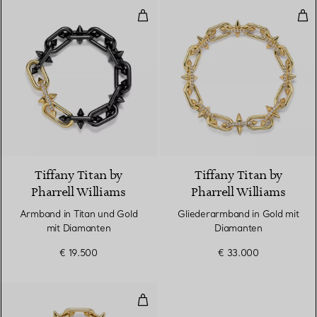
Armband in Titan und Gold mit 
Gli
Tiffany Titan by
Tiffany Titan by
Pharrell Williams
Pharrell Williams
Armband in Titan und Gold
Gliederarmband in Gold mit
mit Diamanten
Diamanten
€ 19.500
€ 33.000
Schnappverschluss-Armband in 