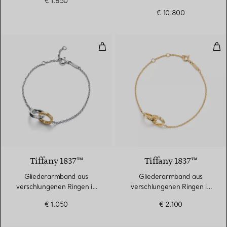
€ 1.850
€ 10.800
Gliederarmband aus verschlungen
Gli
Tiffany 1837™
Tiffany 1837™
Gliederarmband aus
Gliederarmband aus
verschlungenen Ringen in
verschlungenen Ringen in
Sterlingsilber und Gelbgold
Gelbgold
€ 1.050
€ 2.100