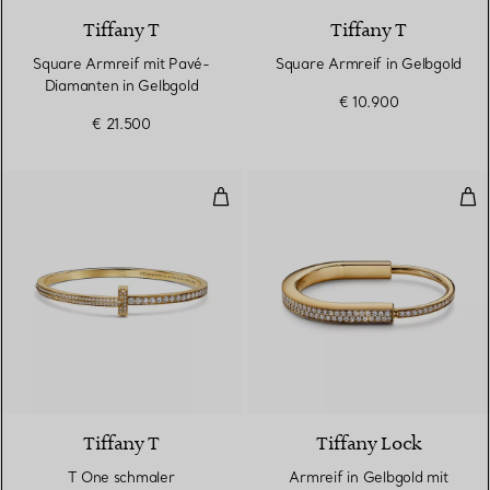
Tiffany T
Tiffany T
Square Armreif mit Pavé-
Square Armreif in Gelbgold
Diamanten in Gelbgold
€ 10.900
€ 21.500
T One schmaler aufklappbarer A
Arm
3 Materialien
Tiffany T
Tiffany Lock
T One schmaler
Armreif in Gelbgold mit