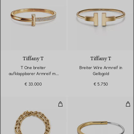
3 Materialien
Tiffany T
Tiffany T
T One breiter
Breiter Wire Armreif in
aufklappbarer Armreif mit
Gelbgold
Diamanten in Gelbgold
€ 33.000
€ 5.750
Kleines Wickelarmband in Gelbgo
Sch