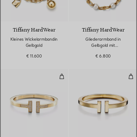
2 Materialien
Tiffany HardWear
Tiffany HardWear
Kleines Wickelarmbandin
Gliederarmband in
Gelbgold
Gelbgold mit
Süßwasserperlen
€ 11.600
€ 6.800
Square Armreif mit Pavé-Diaman
Squ
3 Materialien