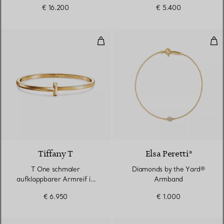
€ 16.200
€ 5.400
T One schmaler aufklappbarer Ar
Dia
3 Materialien
Tiffany T
Elsa Peretti®
T One schmaler
Diamonds by the Yard®
aufklappbarer Armreif in
Armband
Gelbgold
€ 6.950
€ 1.000