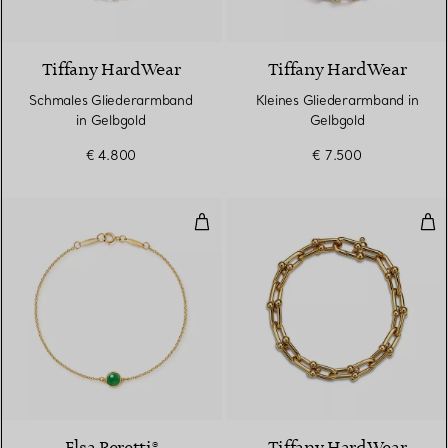
2 Materialien
Tiffany HardWear
Tiffany HardWear
Schmales Gliederarmband
Kleines Gliederarmband in
in Gelbgold
Gelbgold
€ 4.800
€ 7.500
Color by the Yard Armband in Ge
Arm
Elsa Peretti®
Tiffany HardWear