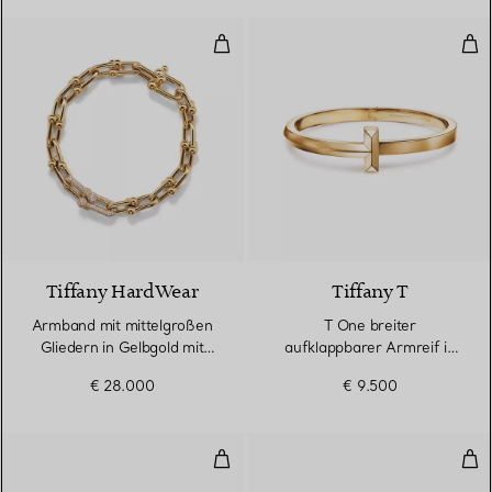
Armband mit mittelgroßen Gliede
T O
3 Materialien
Tiffany HardWear
Tiffany T
Armband mit mittelgroßen
T One breiter
Gliedern in Gelbgold mit
aufklappbarer Armreif in
Diamanten
Gelbgold
€ 28.000
€ 9.500
T One breiter aufklappbarer Arm
Bre