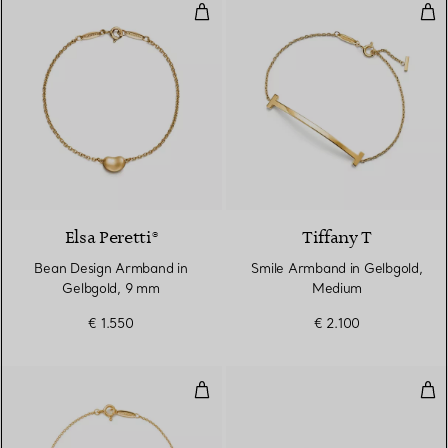
Bean Design Armband in Gelbgo
Smi
2 Materialien
Elsa Peretti®
Tiffany T
Bean Design Armband in
Smile Armband in Gelbgold,
Gelbgold, 9 mm
Medium
€ 1.550
€ 2.100
Diamonds by the Yard® Armband
Arm