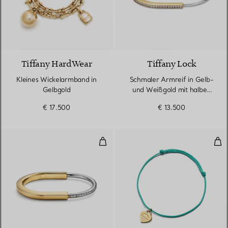
2 Materialien
Tiffany HardWear
Tiffany Lock
Kleines Wickelarmband in
Schmaler Armreif in Gelb-
Gelbgold
und Weißgold mit halben
Pavé-Diamanten
€ 17.500
€ 13.500
Armreif in Gelb- und Weißgold 
Arm