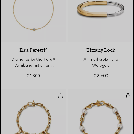
3 Materialien
Elsa Peretti®
Tiffany Lock
Diamonds by the Yard®
Armreif Gelb- und
Armband mit einem
Weißgold
Diamanten in Gelbgold
€ 1.300
€ 8.600
Kleines Wickelarmbandin Gelbgo
Gli