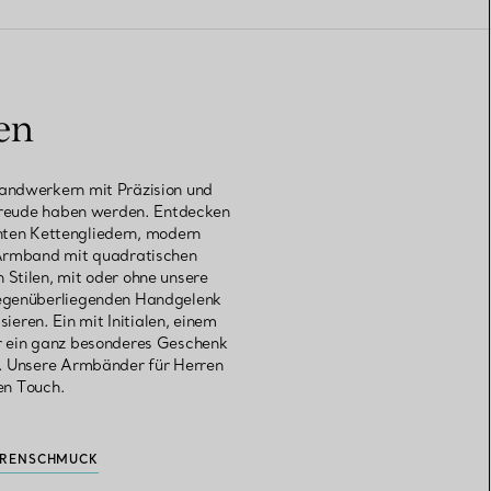
en
handwerkern mit Präzision und
e Freude haben werden. Entdecken
nten Kettengliedern, modern
m Armband mit quadratischen
 Stilen, mit oder ohne unsere
gegenüberliegenden Handgelenk
eren. Ein mit Initialen, einem
er ein ganz besonderes Geschenk
d. Unsere Armbänder für Herren
en Touch.
RRENSCHMUCK