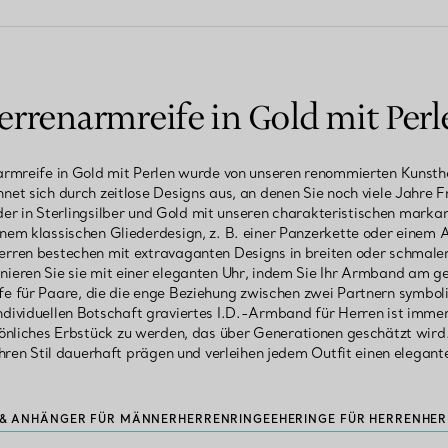
errenarmreife in Gold mit Perl
armreife in Gold mit Perlen wurde von unseren renommierten Kunst
hnet sich durch zeitlose Designs aus, an denen Sie noch viele Jahr
r in Sterlingsilber und Gold mit unseren charakteristischen marka
nem klassischen Gliederdesign, z. B. einer Panzerkette oder eine
erren bestechen mit extravaganten Designs in breiten oder schmalen
ieren Sie sie mit einer eleganten Uhr, indem Sie Ihr Armband am 
e für Paare, die die enge Beziehung zwischen zwei Partnern symbolisi
dividuellen Botschaft graviertes I.D.-Armband für Herren ist imm
rsönliches Erbstück zu werden, das über Generationen geschätzt wir
hren Stil dauerhaft prägen und verleihen jedem Outfit einen elegant
 & ANHÄNGER FÜR MÄNNER
HERRENRINGE
EHERINGE FÜR HERREN
HE