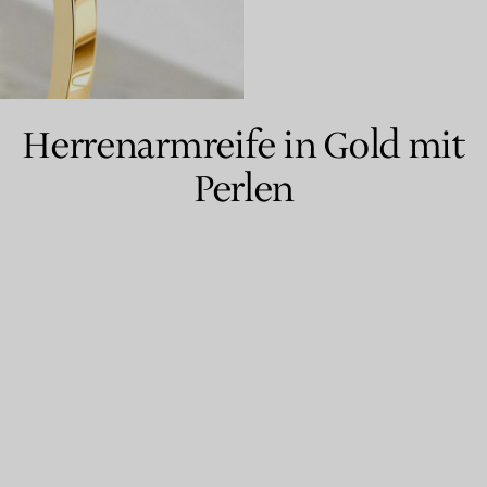
Partnerringe
Eternity Ringe
Herrenarmreife in Gold mit
Perlen
inem Tiffany-Diamantenexperten.