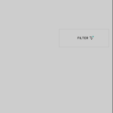
Elsa Peretti®
Tipps zur Auswahl eines
Eherings
FILTER