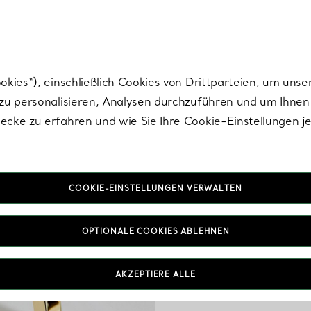
nisch im Design. Die Kreationen von Elsa Peretti® sind zeitlose Ikonen mo
ies“), einschließlich Cookies von Drittparteien, um unse
u personalisieren, Analysen durchzuführen und um Ihnen 
cke zu erfahren und wie Sie Ihre Cookie-Einstellungen j
COOKIE-EINSTELLUNGEN VERWALTEN
Unsere Armbänder und A
OPTIONALE COOKIES ABLEHNEN
auf nahtlose Weise.
Armbänder, die mit e
oder klassische Silhou
AKZEPTIERE ALLE
u