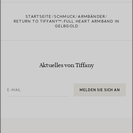
EINEN STORE IN IHRER NÄHE FINDEN
STARTSEITE
SCHMUCK
ARMBÄNDER
RETURN TO TIFFANY™:FULL HEART ARMBAND IN
GELBGOLD
Aktuelles von Tiffany
E-MAIL
MELDEN SIE SICH AN