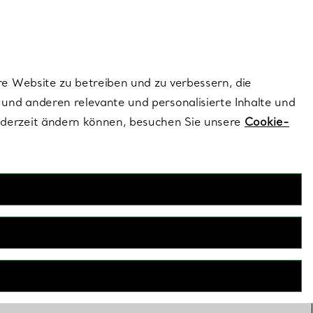
dernen Stils |
Jetzt Entdecken
Kontaktieren Sie un
Melden Sie sich
re Website zu betreiben und zu verbessern, die
und anderen relevante und personalisierte Inhalte und
ederzeit ändern können, besuchen Sie unsere
Cookie-