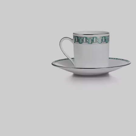
Partnerringe
Eternity Ringe
inem Tiffany-Diamantenexperten.
IN VEREINBAREN