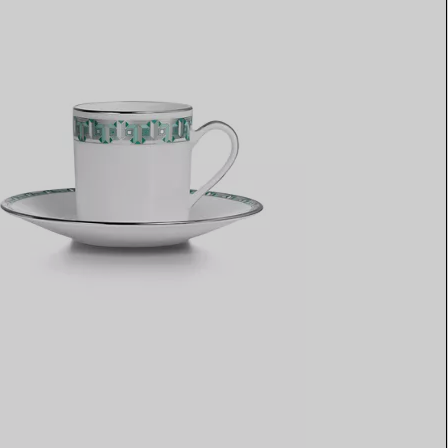
Elsa Peretti®
Tipps zur Auswahl eines
Eherings