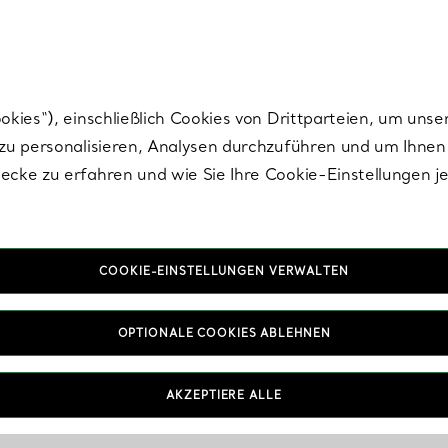
nisch im Design. Die Kreationen von Elsa Peretti® sind zeitlose Ikonen mo
ies“), einschließlich Cookies von Drittparteien, um unse
u personalisieren, Analysen durchzuführen und um Ihnen 
cke zu erfahren und wie Sie Ihre Cookie-Einstellungen j
COOKIE-EINSTELLUNGEN VERWALTEN
OPTIONALE COOKIES ABLEHNEN
AKZEPTIERE ALLE