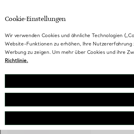
Skulptural von Natur aus. Iko
Cookie-Einstellungen
Gehen Sie auf die Seite „Stores“
Wir verwenden Cookies und ähnliche Technologien („Cook
Website-Funktionen zu erhöhen, Ihre Nutzererfahrung z
Werbung zu zeigen. Um mehr über Cookies und ihre Zwe
Richtlinie.
Tiffany T True
Espressotasse und Untertasse mit Platinrand, 2er-Set
€ 500