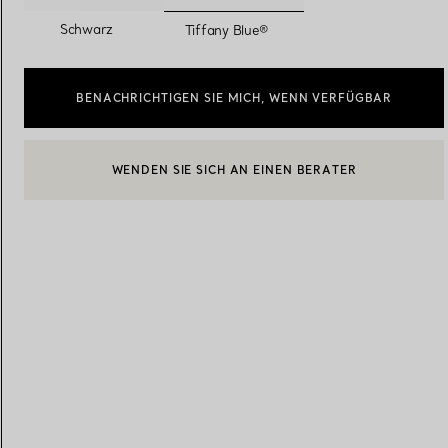
ausgewählt
Schwarz
Tiffany Blue®
Eheringe für Damen
Eheringe für Herren
BENACHRICHTIGEN SIE MICH, WENN VERFÜGBAR
Vereinbaren Sie Ihren
Termin
mit e
WENDEN SIE SICH AN EINEN BERATER
EINEN KUNDENBERATER KONTAKTIEREN ODER EINEN TERM