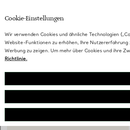
Skulptural von Natur aus. Iko
Cookie-Einstellungen
Gehen Sie auf die Seite „Stores“
Wir verwenden Cookies und ähnliche Technologien („Cook
Website-Funktionen zu erhöhen, Ihre Nutzererfahrung z
Werbung zu zeigen. Um mehr über Cookies und ihre Zwe
Richtlinie.
Ziegfeld Collection
Ohrhänger
€ 680
IN DEN WARENKORB LEGEN
WENDEN SIE SICH AN EINEN BERATER
EINEN KUNDENBERATER KONTAKTIEREN ODER EINEN TERM
BOOK AN APPOINTMENT