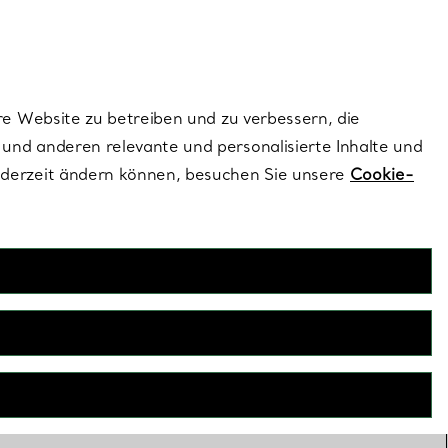
dernen Stils |
Jetzt Entdecken
Kontaktieren Sie un
Melden Sie sich
re Website zu betreiben und zu verbessern, die
und anderen relevante und personalisierte Inhalte und
ederzeit ändern können, besuchen Sie unsere
Cookie-