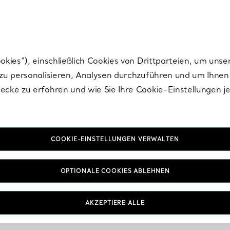
nisch im Design. Die Kreationen von Elsa Peretti® sind zeitlose Ikonen mo
ies“), einschließlich Cookies von Drittparteien, um unse
u personalisieren, Analysen durchzuführen und um Ihnen 
cke zu erfahren und wie Sie Ihre Cookie-Einstellungen j
COOKIE-EINSTELLUNGEN VERWALTEN
OPTIONALE COOKIES ABLEHNEN
AKZEPTIERE ALLE
IN VEREINBAREN