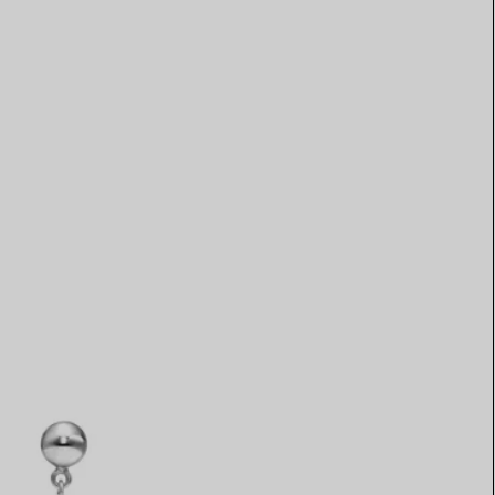
Elsa Peretti®
Tipps zur Auswahl eines
Eherings