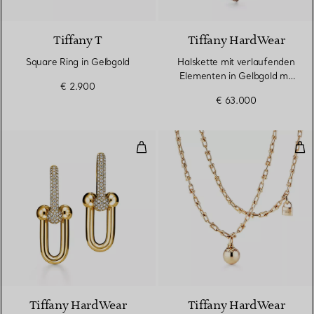
2 Materialien
Tiffany T
Tiffany HardWear
Square Ring in Gelbgold
Halskette mit verlaufenden
Elementen in Gelbgold mit
€ 2.900
Diamanten
€ 63.000
Gliederohrringe, große Glieder 
Kle
3 Materialien
Tiffany HardWear
Tiffany HardWear