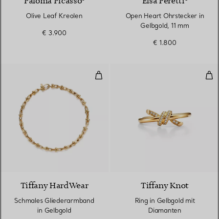
Paloma Picasso®
Elsa Peretti®
Olive Leaf Kreolen
Open Heart Ohrstecker in
Gelbgold, 11 mm
€ 3.900
€ 1.800
Schmales Gliederarmband in Gel
Rin
2 Materialien
Tiffany HardWear
Tiffany Knot
Schmales Gliederarmband
Ring in Gelbgold mit
in Gelbgold
Diamanten