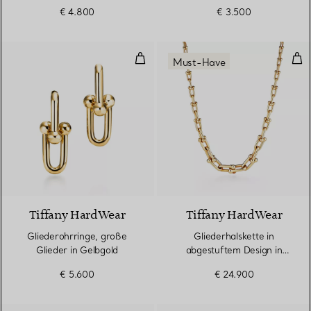
€ 4.800
€ 3.500
Gliederohrringe, große Glieder i
Gli
Must-Have
2 Materialien
Tiffany HardWear
Tiffany HardWear
Gliederohrringe, große
Gliederhalskette in
Glieder in Gelbgold
abgestuftem Design in
Gelbgold
€ 5.600
€ 24.900