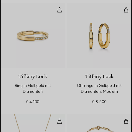
Ring in Gelbgold mit Diamanten
Ohr
3 Materialien
Tiffany Lock
Tiffany Lock
Ring in Gelbgold mit
Ohrringe in Gelbgold mit
Diamanten
Diamanten, Medium
€ 4.100
€ 8.500
Mini-Herzanhänger in Gelbgold
Pea