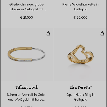
Gliederohrringe, große
Kleine Wickelhalskette in
Glieder in Gelbgold mit
Gelbgold
Pavé-Diamanten
€ 21.500
€ 36.000
Schmaler Armreif in Gelb- und 
Ope
3 Materialien
Tiffany Lock
Elsa Peretti®
Schmaler Armreif in Gelb-
Open Heart Ring in
und Weißgold mit halben
Gelbgold
Pavé-Diamanten