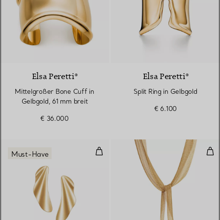
Elsa Peretti®
Elsa Peretti®
Mittelgroßer Bone Cuff in
Split Ring in Gelbgold
Gelbgold, 61 mm breit
€ 6.100
€ 36.000
High Tide Ohrringe
Net
Must-Have