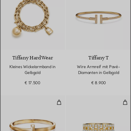
2 Materialien
Tiffany HardWear
Tiffany T
Kleines Wickelarmband in
Wire Armreif mit Pavé-
Gelbgold
Diamanten in Gelbgold
€ 17.500
€ 8.900
T One breiter aufklappbarer Armr
Tru