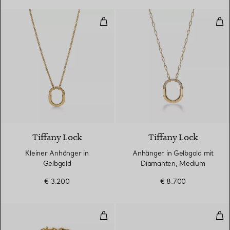
Kleiner Anhänger in Gelbgold
Anh
3 Materialien
Tiffany Lock
Tiffany Lock
Kleiner Anhänger in
Anhänger in Gelbgold mit
Gelbgold
Diamanten, Medium
€ 3.200
€ 8.700
Kleines Wickelarmband in Gelbgo
Wir