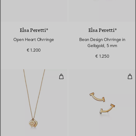
2 Materialien
Elsa Peretti®
Elsa Peretti®
Open Heart Ohrringe
Bean Design Ohrringe in
Gelbgold, 5 mm
€ 1.200
€ 1.250
Doppelherz-Anhänger in Gelbgol
Smi
2 Materialien