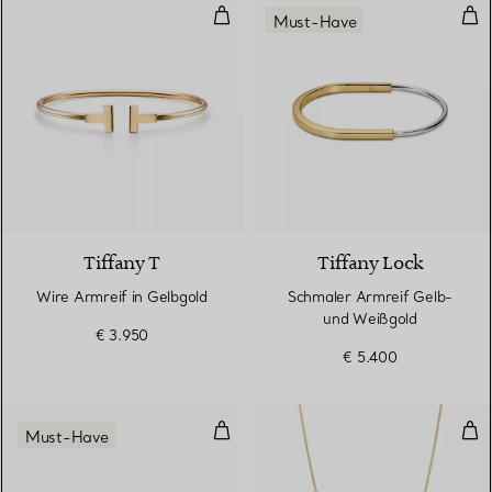
Wire Armreif in Gelbgold
Sch
Must-Have
3 Materialien
Tiffany T
Tiffany Lock
Wire Armreif in Gelbgold
Schmaler Armreif Gelb-
und Weißgold
€ 3.950
€ 5.400
Diamonds by the Yard® Ohrring
Dia
Must-Have