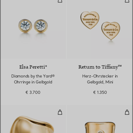
2 Materialien
Elsa Peretti®
Return to Tiffany™
Diamonds by the Yard®
Herz-Ohrstecker in
Ohrringe in Gelbgold
Gelbgold, Mini
€ 3.700
€ 1.350
Mittelgroßer Bone Cuff in Gelbgo
Spli