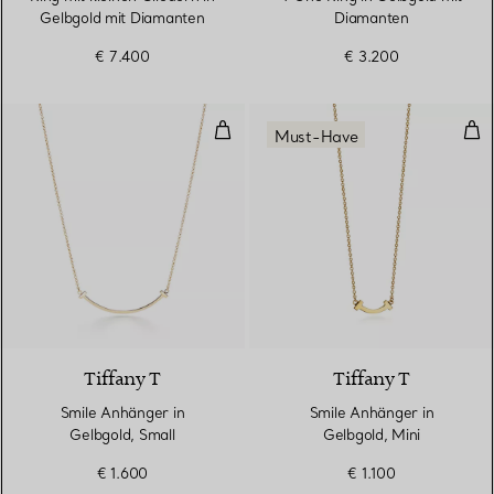
Gelbgold mit Diamanten
Diamanten
€ 7.400
€ 3.200
Smile Anhänger in Gelbgold, Smal
Smi
Must-Have
3 Materialien
Tiffany T
Tiffany T
Smile Anhänger in
Smile Anhänger in
Gelbgold, Small
Gelbgold, Mini
€ 1.600
€ 1.100