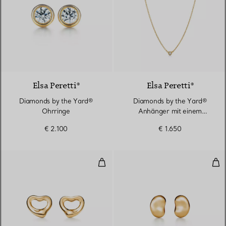
2 Materialien
Elsa Peretti®
Elsa Peretti®
Diamonds by the Yard®
Diamonds by the Yard®
Ohrringe
Anhänger mit einem
Diamanten in Gelbgold
€ 2.100
€ 1.650
Open Heart Ohrringe
Bea