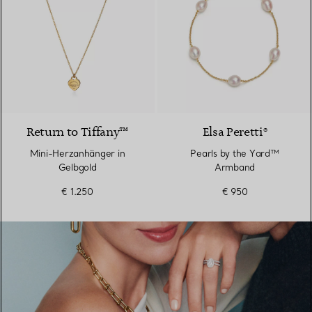
2 Materialien
Return to Tiffany™
Elsa Peretti®
Mini-Herzanhänger in
Pearls by the Yard™
Gelbgold
Armband
€ 1.250
€ 950