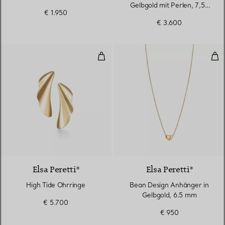
Gelbgold mit Perlen, 7,5–
€ 1.950
8 mm
€ 3.600
High Tide Ohrringe
Bea
2 Materialien
Elsa Peretti®
Elsa Peretti®
High Tide Ohrringe
Bean Design Anhänger in
Gelbgold, 6.5 mm
€ 5.700
€ 950