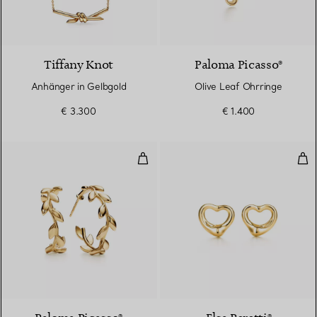
2 Materialien
Tiffany Knot
Paloma Picasso®
Anhänger in Gelbgold
Olive Leaf Ohrringe
€ 3.300
€ 1.400
Olive Leaf Kreolen
Ope
2 Materialien