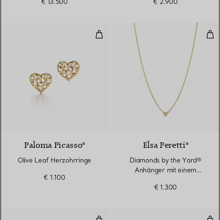
€ 13.500
€ 2.900
Olive Leaf Herzohrringe
Dia
Paloma Picasso®
Elsa Peretti®
Olive Leaf Herzohrringe
Diamonds by the Yard®
Anhänger mit einem
€ 1.100
Diamanten in Gelbgold
€ 1.300
Diamonds by the Yard® Ohrringe
Her