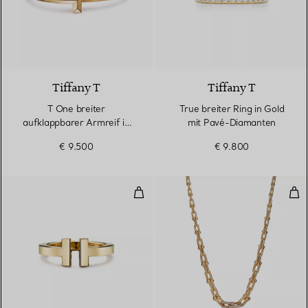
2 Materialien
Tiffany T
Tiffany T
T One breiter
True breiter Ring in Gold
aufklappbarer Armreif in
mit Pavé-Diamanten
Gelbgold
€ 9.500
€ 9.800
Square Ring in Gelbgold
Hal