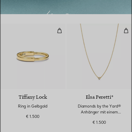
Ring in Gelbgold
Dia
3 Materialien
Tiffany Lock
Elsa Peretti®
Ring in Gelbgold
Diamonds by the Yard®
Anhänger mit einem
€ 1.500
Diamanten in Gelbgold
€ 1.500