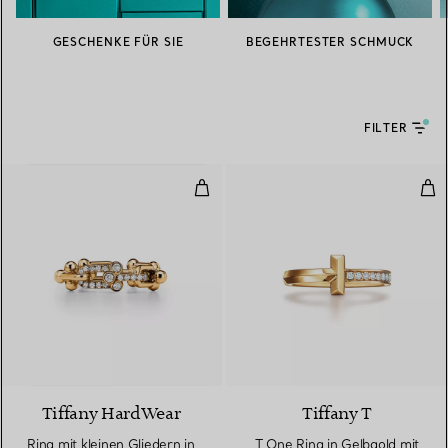
GESCHENKE FÜR SIE
BEGEHRTESTER SCHMUCK
FILTER
Ring mit kleinen Gliedern in Gel
T O
3 Materialien
Tiffany HardWear
Tiffany T
Ring mit kleinen Gliedern in
T One Ring in Gelbgold mit