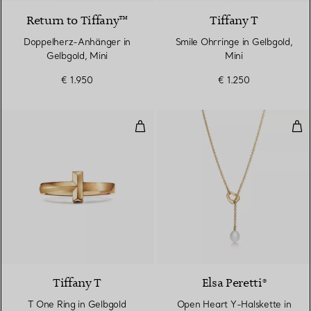
Return to Tiffany™
Tiffany T
Doppelherz-Anhänger in
Smile Ohrringe in Gelbgold,
Gelbgold, Mini
Mini
€ 1.950
€ 1.250
T One Ring in Gelbgold
Ope
3 Materialien
Tiffany T
Elsa Peretti®
T One Ring in Gelbgold
Open Heart Y-Halskette in