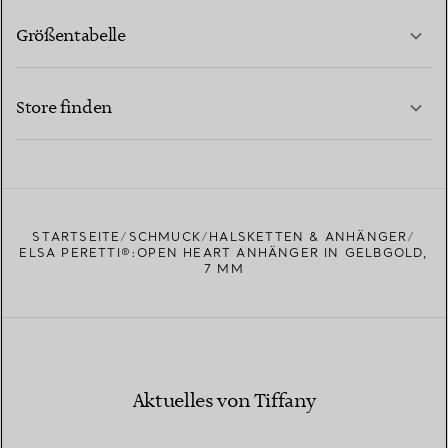
Größentabelle
KONTAKTIEREN SIE UNS
MEHR ERFAHREN
Store finden
MEHR ERFAHREN
EINEN STORE IN IHRER NÄHE FINDEN
STARTSEITE
SCHMUCK
HALSKETTEN & ANHÄNGER
ELSA PERETTI®:OPEN HEART ANHÄNGER IN GELBGOLD,
7 MM
Aktuelles von Tiffany