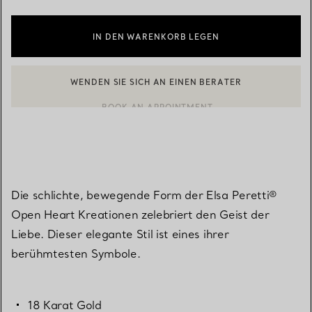
IN DEN WARENKORB LEGEN
WENDEN SIE SICH AN EINEN BERATER
BOOK AN APPOINTMENT
EINEN KUNDENBERATER KONTAKTIEREN ODER EINEN TERMI
Die schlichte, bewegende Form der Elsa Peretti®
Open Heart Kreationen zelebriert den Geist der
Liebe. Dieser elegante Stil ist eines ihrer
berühmtesten Symbole.
18 Karat Gold