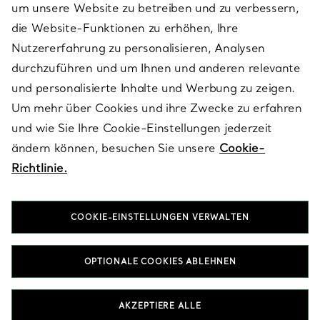
um unsere Website zu betreiben und zu verbessern,
die Website-Funktionen zu erhöhen, Ihre
Nutzererfahrung zu personalisieren, Analysen
ÜBER TIFFANY & CO.
durchzuführen und um Ihnen und anderen relevante
und personalisierte Inhalte und Werbung zu zeigen.
Um mehr über Cookies und ihre Zwecke zu erfahren
RECHTLICHE HINWEISE
und wie Sie Ihre Cookie-Einstellungen jederzeit
ändern können, besuchen Sie unsere
Cookie-
Richtlinie.
FOLGEN SIE UNS
COOKIE-EINSTELLUNGEN VERWALTEN
Standort ändern:
OPTIONALE COOKIES ABLEHNEN
T&Co. 2026
AKZEPTIERE ALLE