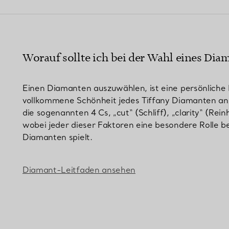
Partnerringe
Eternity Ringe
Worauf sollte ich bei der Wahl eines Dia
inem Tiffany-Diamantenexperten.
Einen Diamanten auszuwählen, ist eine persönliche 
vollkommene Schönheit jedes Tiffany Diamanten an
die sogenannten 4 Cs, „cut“ (Schliff), „clarity“ (Rei
wobei jeder dieser Faktoren eine besondere Rolle b
Diamanten spielt.
Diamant-Leitfaden ansehen