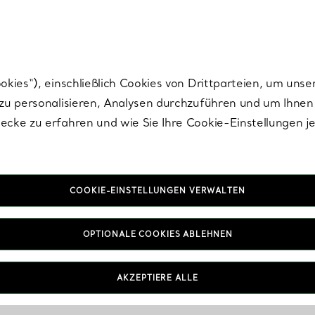
nisch im Design. Die Kreationen von Elsa Peretti® sind zeitlose Ikonen mo
ies“), einschließlich Cookies von Drittparteien, um unse
u personalisieren, Analysen durchzuführen und um Ihnen 
cke zu erfahren und wie Sie Ihre Cookie-Einstellungen j
COOKIE-EINSTELLUNGEN VERWALTEN
Liebe & Verlobung
OPTIONALE COOKIES ABLEHNEN
FAQs
AKZEPTIERE ALLE