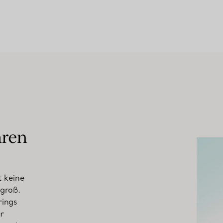
hren
t keine
 groß.
rings
ur