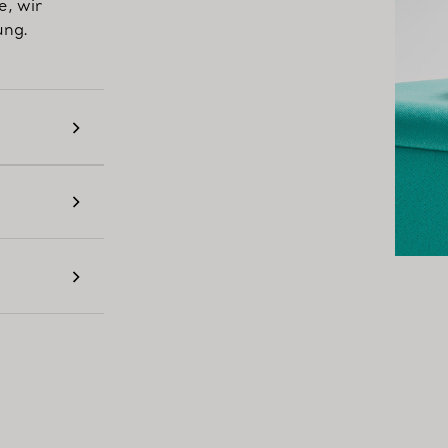
e, wir
ung.