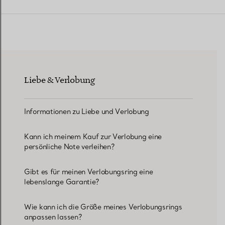
Eheringe für Damen
Eheringe für Herren
Liebe & Verlobung
Vereinbaren Sie Ihren
Termin
mit e
Informationen zu Liebe und Verlobung
Kann ich meinem Kauf zur Verlobung eine
persönliche Note verleihen?
Gibt es für meinen Verlobungsring eine
lebenslange Garantie?
Wie kann ich die Größe meines Verlobungsrings
anpassen lassen?