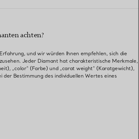
Elsa Peretti®
Tipps zur Auswahl eines
Eherings
manten achten?
Erfahrung, und wir würden Ihnen empfehlen, sich die
zusehen. Jeder Diamant hat charakteristische Merkmale,
nheit), „color“ (Farbe) und „carat weight“ (Karatgewicht),
ei der Bestimmung des individuellen Wertes eines