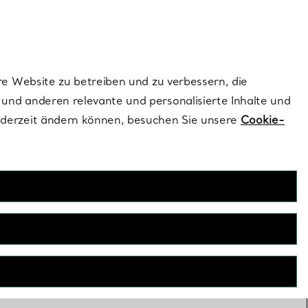
dernen Stils |
Jetzt Entdecken
Kontaktieren Sie 
Melden Sie si
re Website zu betreiben und zu verbessern, die
und anderen relevante und personalisierte Inhalte und
ederzeit ändern können, besuchen Sie unsere
Cookie-