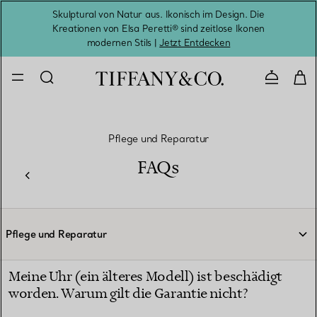
Skulptural von Natur aus. Ikonisch im Design. Die
Kreationen von Elsa Peretti® sind zeitlose Ikonen
Melde
modernen Stils |
Jetzt Entdecken
Kontaktie
Pflege und Reparatur
FAQs
Pflege und Reparatur
Meine Uhr (ein älteres Modell) ist beschädigt
worden. Warum gilt die Garantie nicht?