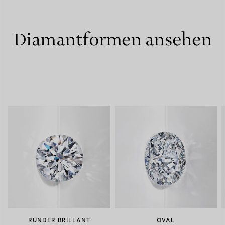
Diamantformen ansehen
RUNDER BRILLANT
OVAL