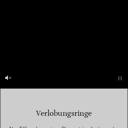
Verlobungsringe