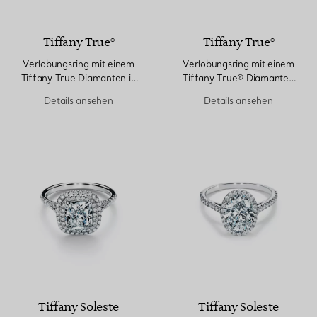
Tiffany True®
Tiffany True®
Verlobungsring mit einem
Verlobungsring mit einem
Tiffany True Diamanten in
Tiffany True® Diamanten
Platin
und einem Platin-
Details ansehen
Details ansehen
Diamantring
Tiffany Soleste
Tiffany Soleste