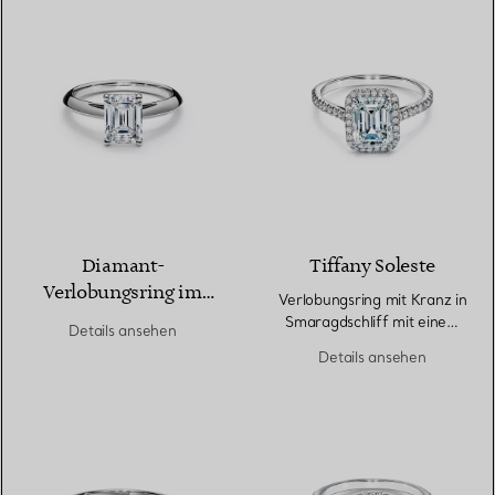
Diamant-
Tiffany Soleste
Verlobungsring im
Verlobungsring mit Kranz in
Smaragdschliff in
Smaragdschliff mit einem
Details ansehen
Platin
Diamantring in Platin
Details ansehen