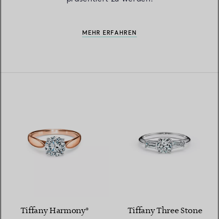
MEHR ERFAHREN
2 Materialien
Tiffany Harmony®
Tiffany Three Stone