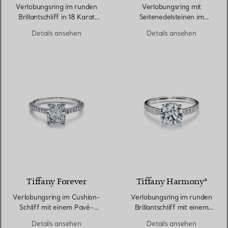
Verlobungsring im runden
Verlobungsring mit
Brillantschliff in 18 Karat
Seitenedelsteinen im
Roségold
Baguetteschliff in Platin
Details ansehen
Details ansehen
Tiffany Forever
Tiffany Harmony®
Verlobungsring im Cushion-
Verlobungsring im runden
Schliff mit einem Pavé-
Brillantschliff mit einem
Diamantring in Platin
Diamantring in Platin
Details ansehen
Details ansehen