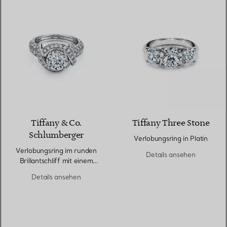
Tiffany & Co.
Tiffany Three Stone
Schlumberger
Verlobungsring in Platin
Verlobungsring im runden
Details ansehen
Brillantschliff mit einem
Diamantring in Platin
Details ansehen