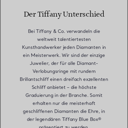
Der Tiffany Unterschied
Bei Tiffany & Co. verwandeln die
weltweit talentiertesten
Kunsthandwerker jeden Diamanten in
ein Meisterwerk. Wir sind der einzige
Juwelier, der für alle Diamant-
Verlobungsringe mit rundem
Brillantschliff einen dreifach exzellenten
Schliff anbietet – die höchste
Graduierung in der Branche. Somit
erhalten nur die meisterhaft
geschliffenen Diamanten die Ehre, in
der legendären Tiffany Blue Box®
präsentiert zu werden.