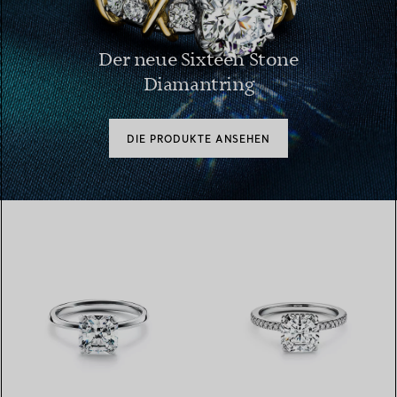
Der neue Sixteen Stone
Diamantring
DIE PRODUKTE ANSEHEN