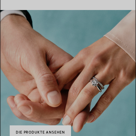
DIE PRODUKTE ANSEHEN