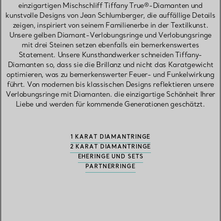
einzigartigen Mischschliff Tiffany True®-Diamanten und
kunstvolle Designs von Jean Schlumberger, die auffällige Details
zeigen, inspiriert von seinem Familienerbe in der Textilkunst.
Unsere gelben Diamant-Verlobungsringe und Verlobungsringe
mit drei Steinen setzen ebenfalls ein bemerkenswertes
Statement. Unsere Kunsthandwerker schneiden Tiffany-
Diamanten so, dass sie die Brillanz und nicht das Karatgewicht
optimieren, was zu bemerkenswerter Feuer- und Funkelwirkung
führt. Von modernen bis klassischen Designs reflektieren unsere
Verlobungsringe mit Diamanten. die einzigartige Schönheit Ihrer
Liebe und werden für kommende Generationen geschätzt.
1 KARAT DIAMANTRINGE
2 KARAT DIAMANTRINGE
EHERINGE UND SETS
PARTNERRINGE