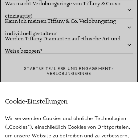
Was macht Verlobungsringe von Tiffany & Co. so
einzigartig?
Kann ich meinen Tiffany & Co. Verlobungsring
individuell gestalten?
Tiffany Diamantformen
Werden Tiffany Diamanten auf ethische Art und
Tiffany Ring-Studio
Weise bezogen?
STARTSEITE
LIEBE UND ENGAGEMENT
VERLOBUNGSRINGE
Cookie-Einstellungen
Erfahren Sie mehr über die Herkunft unserer Diamanten
Aktuelles von Tiffany
Wir verwenden Cookies und ähnliche Technologien
und unsere verantwortungsvolle Beschaffung
(„Cookies“), einschließlich Cookies von Drittparteien,
um unsere Website zu betreiben und zu verbessern,