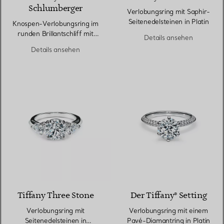
Schlumberger
Verlobungsring mit Saphir-
Seitenedelsteinen in Platin
Knospen-Verlobungsring im
runden Brillantschliff mit
Details ansehen
einem Diamantring in Platin
Details ansehen
Tiffany Three Stone
Der Tiffany® Setting
Verlobungsring mit
Verlobungsring mit einem
Seitenedelsteinen in
Pavé-Diamantring in Platin