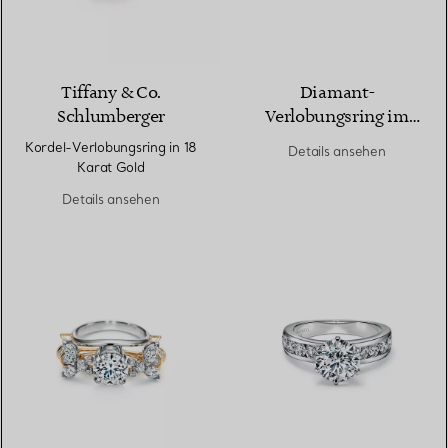
Tiffany & Co.
Diamant-
Schlumberger
Verlobungsring im
Prinzess-Schliff in
Kordel-Verlobungsring in 18
Details ansehen
Platin
Karat Gold
Details ansehen