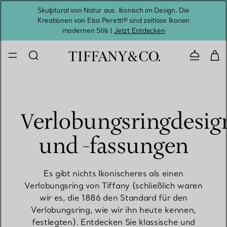
Skulptural von Natur aus. Ikonisch im Design. Die
Kreationen von Elsa Peretti® sind zeitlose Ikonen
Melde
modernen Stils |
Jetzt Entdecken
Kontaktie
Verlobungsringdesig
und -fassungen
Es gibt nichts Ikonischeres als einen
Verlobungsring von Tiffany (schließlich waren
wir es, die 1886 den Standard für den
Verlobungsring, wie wir ihn heute kennen,
festlegten). Entdecken Sie klassische und