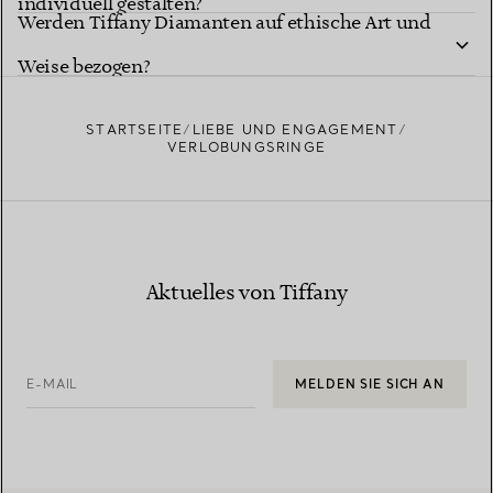
individuell gestalten?
Tiffany Diamantformen
Werden Tiffany Diamanten auf ethische Art und
Tiffany Ring-Studio
Weise bezogen?
STARTSEITE
LIEBE UND ENGAGEMENT
VERLOBUNGSRINGE
Erfahren Sie mehr über die Herkunft unserer Diamanten
Aktuelles von Tiffany
und unsere verantwortungsvolle Beschaffung
E-MAIL
MELDEN SIE SICH AN