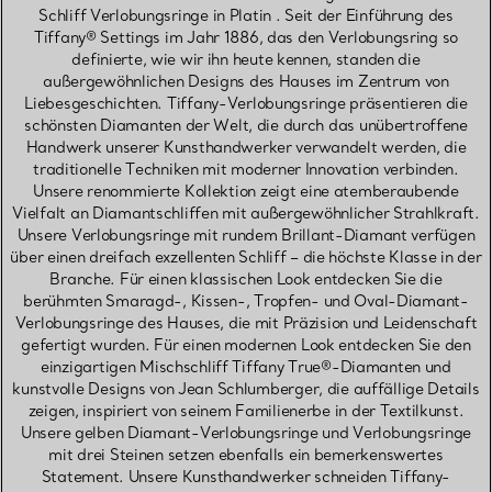
Schliff Verlobungsringe in Platin . Seit der Einführung des
Tiffany® Settings im Jahr 1886, das den Verlobungsring so
definierte, wie wir ihn heute kennen, standen die
außergewöhnlichen Designs des Hauses im Zentrum von
Liebesgeschichten. Tiffany-Verlobungsringe präsentieren die
schönsten Diamanten der Welt, die durch das unübertroffene
Handwerk unserer Kunsthandwerker verwandelt werden, die
traditionelle Techniken mit moderner Innovation verbinden.
Unsere renommierte Kollektion zeigt eine atemberaubende
Vielfalt an Diamantschliffen mit außergewöhnlicher Strahlkraft.
Unsere Verlobungsringe mit rundem Brillant-Diamant verfügen
über einen dreifach exzellenten Schliff – die höchste Klasse in der
Branche. Für einen klassischen Look entdecken Sie die
berühmten Smaragd-, Kissen-, Tropfen- und Oval-Diamant-
Verlobungsringe des Hauses, die mit Präzision und Leidenschaft
gefertigt wurden. Für einen modernen Look entdecken Sie den
einzigartigen Mischschliff Tiffany True®-Diamanten und
kunstvolle Designs von Jean Schlumberger, die auffällige Details
zeigen, inspiriert von seinem Familienerbe in der Textilkunst.
Unsere gelben Diamant-Verlobungsringe und Verlobungsringe
mit drei Steinen setzen ebenfalls ein bemerkenswertes
Statement. Unsere Kunsthandwerker schneiden Tiffany-