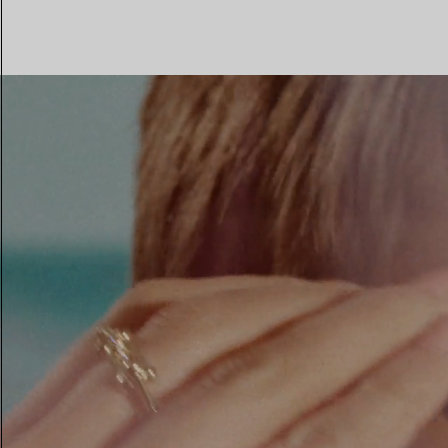
Eheringe für Damen
Eheringe für Herren
Vereinbaren Sie Ihren
Termin
mit e