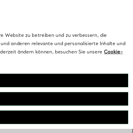
dernen Stils |
Jetzt Entdecken
Kontaktieren Sie 
Melden Sie si
re Website zu betreiben und zu verbessern, die
und anderen relevante und personalisierte Inhalte und
ederzeit ändern können, besuchen Sie unsere
Cookie-
rhaft gefertigten Designs von
s Sommers einfangen.