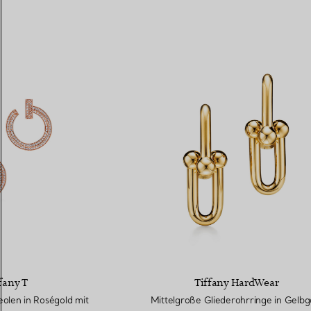
fany T
Tiffany HardWear
olen in Roségold mit
Mittelgroße Gliederohrringe in Gelbg