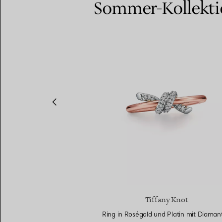
Sommer-Kollekt
y Rope
Tiffany Knot
elbgold und Platin mit
Ring in Roségold und Platin mit Diaman