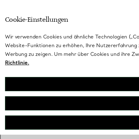
Skulptural von Natur aus. Iko
Cookie-Einstellungen
Gehen Sie auf die Seite „Stores“
Wir verwenden Cookies und ähnliche Technologien („Cook
Website-Funktionen zu erhöhen, Ihre Nutzererfahrung z
Werbung zu zeigen. Um mehr über Cookies und ihre Zwe
Richtlinie.
In dieser Saison verschmelze
Tiffany & Co., die 