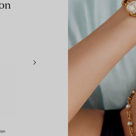
ion
Tiffany Knot
ten
Ohrringe in Roségold und Platin mit Diamanten
Kle