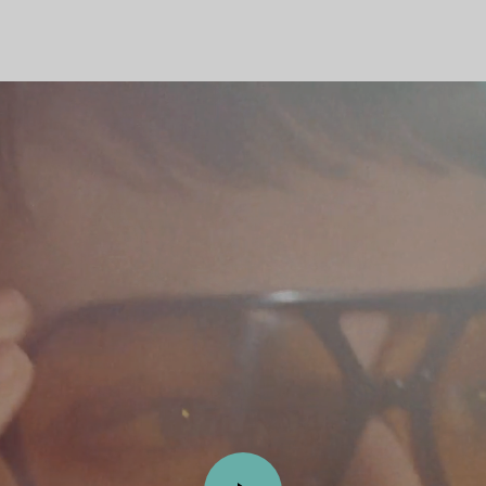
Partnerringe
Eternity Ringe
inem Tiffany-Diamantenexperten.