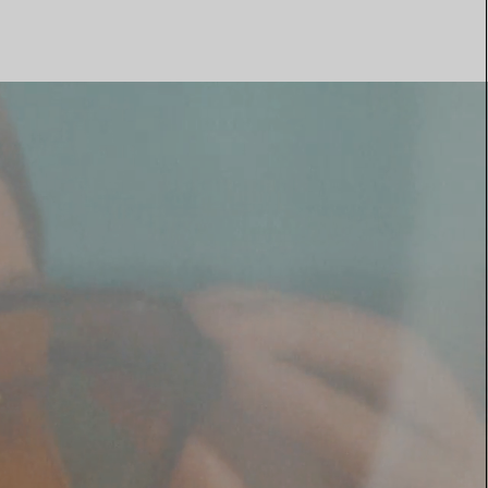
Elsa Peretti®
Tipps zur Auswahl eines
Eherings