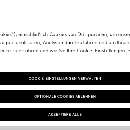
nisch im Design. Die Kreationen von Elsa Peretti® sind zeitlose Ikonen mo
ies“), einschließlich Cookies von Drittparteien, um unse
u personalisieren, Analysen durchzuführen und um Ihnen 
cke zu erfahren und wie Sie Ihre Cookie-Einstellungen j
COOKIE-EINSTELLUNGEN VERWALTEN
Ikonen des Sommers
OPTIONALE COOKIES ABLEHNEN
n lässige Eleganz und kreative Selbstentfaltung in meiste
AKZEPTIERE ALLE
pure Lebensfreude und den unverwechselbaren Charme de