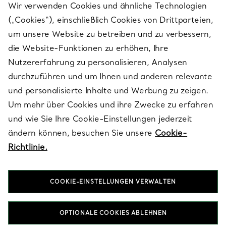
Wir verwenden Cookies und ähnliche Technologien
(„Cookies“), einschließlich Cookies von Drittparteien,
SERVICES
um unsere Website zu betreiben und zu verbessern,
die Website-Funktionen zu erhöhen, Ihre
Nutzererfahrung zu personalisieren, Analysen
ÜBER TIFFANY & CO.
durchzuführen und um Ihnen und anderen relevante
und personalisierte Inhalte und Werbung zu zeigen.
Um mehr über Cookies und ihre Zwecke zu erfahren
RECHTLICHE HINWEISE
und wie Sie Ihre Cookie-Einstellungen jederzeit
ändern können, besuchen Sie unsere
Cookie-
Richtlinie.
FOLGEN SIE UNS
COOKIE-EINSTELLUNGEN VERWALTEN
Standort ändern:
OPTIONALE COOKIES ABLEHNEN
T&Co. 2026