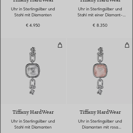
Tiffany HardWear
Tiffany HardWear
Uhr in Sterlingsilber und
Uhr in Sterlingsilber und
Stahl mit Diamanten
Stahl mit einer Diamant-
Lünette
€ 4.950
€ 8.350
Uhr in Sterlingsilber und Stahl m
Uhr
4 Materialien
Tiffany HardWear
Tiffany HardWear
Uhr in Sterlingsilber und
Uhr in Sterlingsilber und
Stahl mit Diamanten
Diamanten mit rosa