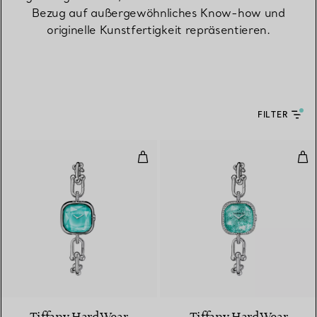
Bezug auf außergewöhnliches Know-how und
originelle Kunstfertigkeit repräsentieren.
FILTER
Uhr in Sterlingsilber und Stahl m
Uhr
4 Materialien