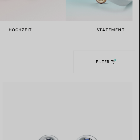
Elsa Peretti®
Tipps zur Auswahl eines
Eherings
HOCHZEIT
STATEMENT
FILTER