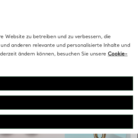
dernen Stils |
Jetzt Entdecken
Kontaktieren Sie 
Melden Sie si
re Website zu betreiben und zu verbessern, die
und anderen relevante und personalisierte Inhalte und
ederzeit ändern können, besuchen Sie unsere
Cookie-