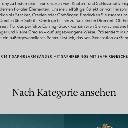
ffany zu finden sind – von unseren vom Knoten- und Schlossmotiv insp
ernen floralen Elementen. Unsere vielfältige Kollektion von Herzohrr
ltlich als Stecker, Creolen oder Ohrhänger. Entdecken Sie zudem un
reolen über Solitär-Ohrringe bis hin zu funkelnden Diamant-Ohrhän
nen. Für das perfekte Earring-Stack kombinieren Sie verschiedene 
er und kleine Creolen – auf ungezwungene Weise. Präsentiert in uns
re ein außergewöhnliches Schmuckstück, das von Generation zu Gen
R MIT SAPHIRE
ARMBÄNDER MIT SAPHIRE
RINGE MIT SAPHIRE
GESCHE
Nach Kategorie ansehen