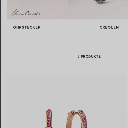
Eheringe für Damen
Eheringe für Herren
OHRSTECKER
CREOLEN
Vereinbaren Sie Ihren
Termin
mit e
5 PRODUKTE