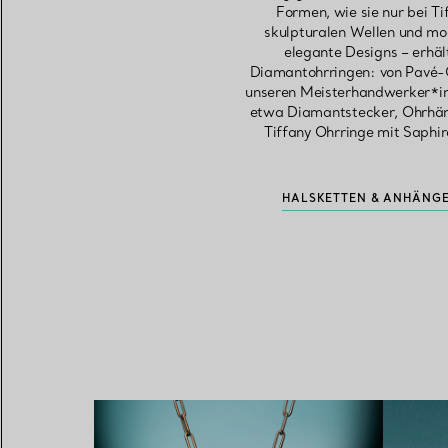
Formen, wie sie nur bei Ti
skulpturalen Wellen und mod
elegante Designs – erhä
Diamantohrringen: von Pavé-C
unseren Meisterhandwerker*in
etwa Diamantstecker, Ohrhäng
Tiffany Ohrringe mit Saphi
HALSKETTEN & ANHÄNGE