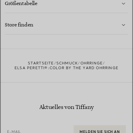
Größentabelle
KONTAKTIEREN SIE UNS
MEHR ERFAHREN
Store finden
MEHR ERFAHREN
EINEN STORE IN IHRER NÄHE FINDEN
STARTSEITE
SCHMUCK
OHRRINGE
ELSA PERETTI®:COLOR BY THE YARD OHRRINGE
Aktuelles von Tiffany
E-MAIL
MELDEN SIE SICH AN