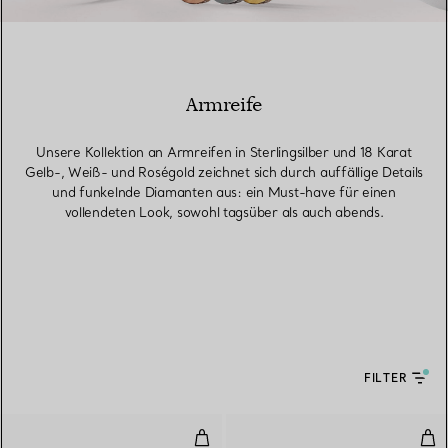
Armreife
Unsere Kollektion an Armreifen in Sterlingsilber und 18 Karat
Gelb-, Weiß- und Roségold zeichnet sich durch auffällige Details
und funkelnde Diamanten aus: ein Must-have für einen
vollendeten Look, sowohl tagsüber als auch abends.
FILTER
Wire Armreif mit Türkis in Weißg
Wir