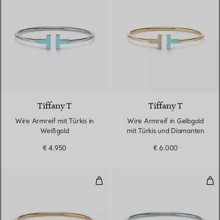
3 Materialien
Tiffany T
Tiffany T
Wire Armreif mit Türkis in
Wire Armreif in Gelbgold
Weißgold
mit Türkis und Diamanten
€ 4.950
€ 6.000
Wire Armreif mit Türkis in Gelbg
Wir