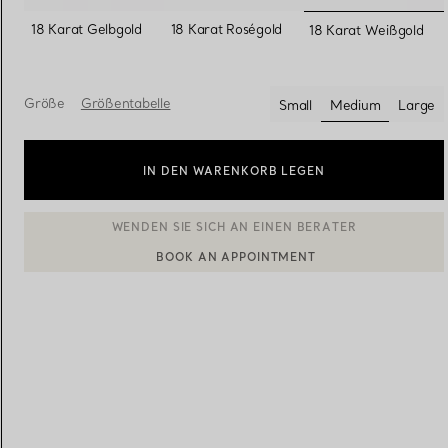
ausgewäh
18 Karat Gelbgold
18 Karat Roségold
18 Karat Weißgold
Eheringe für Damen
Eheringe für Herren
Größe
Größentabelle
Small
Medium
Large
ausgewählt
Vereinbaren Sie Ihren
Termin
mit e
IN DEN WARENKORB LEGEN
BOOK AN APPOINTMENT
EINEN KUNDENBERATER KONTAKTIEREN ODER EINEN TERM