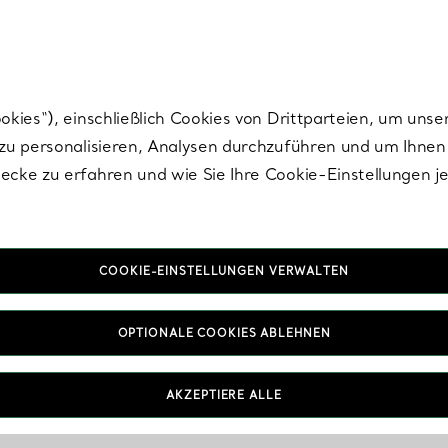
nisch im Design. Die Kreationen von Elsa Peretti® sind zeitlose Ikonen mo
ies“), einschließlich Cookies von Drittparteien, um unse
u personalisieren, Analysen durchzuführen und um Ihnen 
cke zu erfahren und wie Sie Ihre Cookie-Einstellungen j
COOKIE-EINSTELLUNGEN VERWALTEN
OPTIONALE COOKIES ABLEHNEN
AKZEPTIERE ALLE