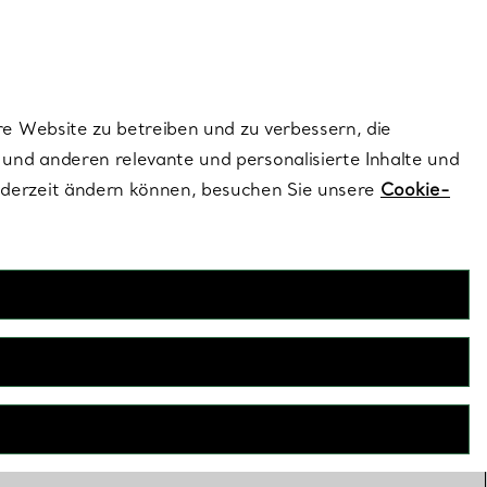
dernen Stils |
Jetzt Entdecken
Kontaktieren Sie un
Melden Sie sich
re Website zu betreiben und zu verbessern, die
und anderen relevante und personalisierte Inhalte und
ederzeit ändern können, besuchen Sie unsere
Cookie-