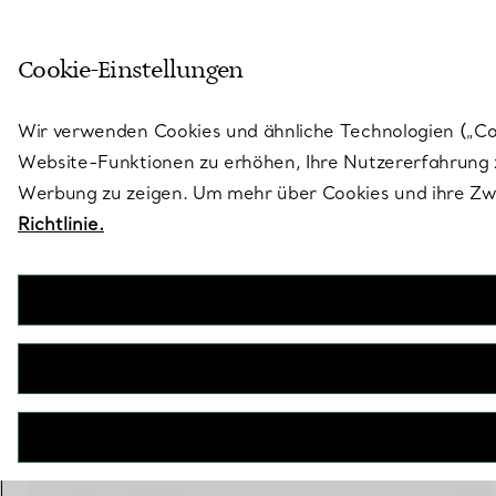
Skulptural von Natur aus. Iko
Cookie-Einstellungen
Gehen Sie auf die Seite „Stores“
Wir verwenden Cookies und ähnliche Technologien („Cook
Website-Funktionen zu erhöhen, Ihre Nutzererfahrung z
Werbung zu zeigen. Um mehr über Cookies und ihre Zwe
Richtlinie.
Tiffany T
Wire Armreif mit Türkis in Weißgold
€ 4.950