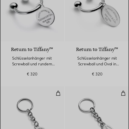
Return to Tiffany™
Return to Tiffany™
Schlüsselanhänger mit
Schlüsselanhänger mit
Screwball und rundem
Screwball und Oval in
Anhänger in Sterlingsilber
Sterlingsilber
€ 320
€ 320
Dangle Schlüsselanhänger mit ru
Dan