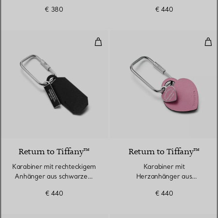
Sterlingsilber und Edelstahl
Tiffany Blue®
€ 380
€ 440
Karabiner mit rechteckigem An
Kar
3 Farben
Return to Tiffany™
Return to Tiffany™
Karabiner mit rechteckigem
Karabiner mit
Anhänger aus schwarzem
Herzanhänger aus
Leder
morganitfarbenem Leder
€ 440
€ 440