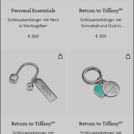
Personal Essentials
Return to Tiffany™
Schlüsselanhänger mit Herz
Schlüsselanhänger mit
in Sterlingsilber
Screwball und Oval in
Sterlingsilber
€ 260
€ 350
Schlüsselanhänger mit Screwball 
Sch
Return to Tiffany™
Return to Tiffany™
Schlüsselanhänger mit
Schlüsselanhänger mit