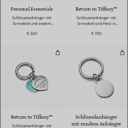
Personal Essentials
Return to Tiffany™
Schlüsselanhänger mit
Schlüsselanhänger mit
Screwball und ovalem
Screwball und Herz in
Anhänger in Sterlingsilber
Sterlingsilber
€ 260
€ 350
Schlüsselanhänger mit Doppelherz
Sch
Return to Tiffany™
Schlüsselanhänger
mit rundem Anhänger
Schlüsselanhänger mit