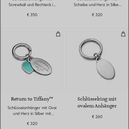
Screwball und Rechteck in
Scheibe und Herz in Silber
Sterlingsilber
mit Tiffany Blue®
€ 350
€ 320
Schlüsselanhänger mit Oval und H
Sch
Return to Tiffany™
Schlüsselring mit
ovalem Anhänger
Schlüsselanhänger mit Oval
und Herz in Silber mit
€ 260
Tiffany Blue®
€ 320