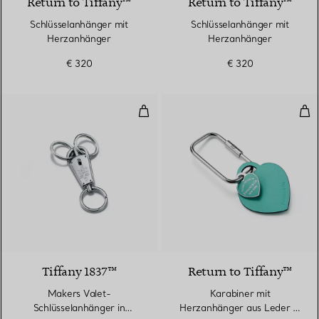
Return to Tiffany™
Return to Tiffany™
Schlüsselanhänger mit
Schlüsselanhänger mit
Herzanhänger
Herzanhänger
€ 320
€ 320
Makers Valet-Schlüsselanhänger i
Kar
Tiffany 1837™
Return to Tiffany™
Makers Valet-
Karabiner mit
Schlüsselanhänger in
Herzanhänger aus Leder in