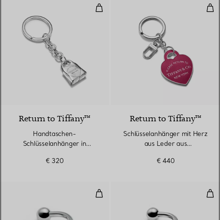
Handtaschen-Schlüsselanhänger i
Sch
Return to Tiffany™
Return to Tiffany™
Handtaschen-
Schlüsselanhänger mit Herz
Schlüsselanhänger in
aus Leder aus
Sterlingsilber
palladiumbeschichtetem
€ 320
€ 440
Messing
Schlüsselanhänger mit Screwball
Sch