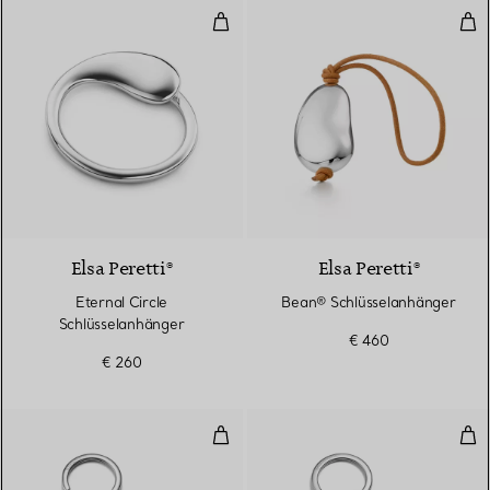
Eternal Circle Schlüsselanhänger
Bea
Elsa Peretti®
Elsa Peretti®
Eternal Circle
Bean® Schlüsselanhänger
Schlüsselanhänger
€ 460
€ 260
Schlüsselanhänger mit Herz aus
Sch