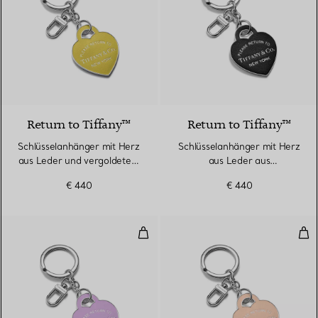
5 Farben
Return to Tiffany™
Return to Tiffany™
Schlüsselanhänger mit Herz
Schlüsselanhänger mit Herz
aus Leder und vergoldetem
aus Leder aus
Messing
palladiumbeschichtetem
€ 440
€ 440
Messing
Schlüsselanhänger mit Herz aus
Sch