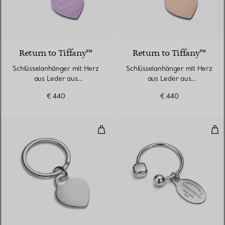
5 Farben
Return to Tiffany™
Return to Tiffany™
Schlüsselanhänger mit Herz
Schlüsselanhänger mit Herz
aus Leder aus
aus Leder aus
palladiumbeschichtetem
palladiumbeschichtetem
€ 440
€ 440
Messing
Messing
Schlüsselanhänger mit Herz in Ste
Sch