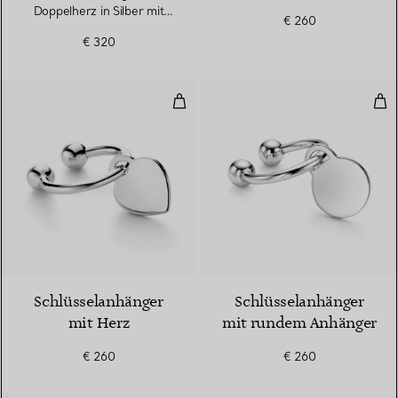
Doppelherz in Silber mit
€ 260
Tiffany Blue®
€ 320
Schlüsselanhänger mit Herz
Sch
Schlüsselanhänger
Schlüsselanhänger
mit Herz
mit rundem Anhänger
€ 260
€ 260