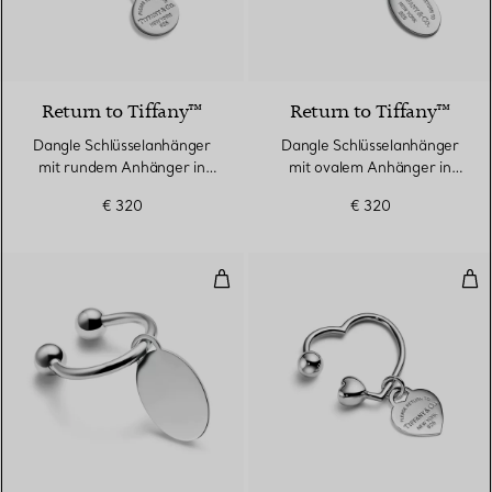
Return to Tiffany™
Return to Tiffany™
Dangle Schlüsselanhänger
Dangle Schlüsselanhänger
mit rundem Anhänger in
mit ovalem Anhänger in
Sterlingsilber
Sterlingsilber
€ 320
€ 320
Schlüsselanhänger mit Screwball 
Sch