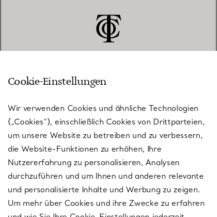
Cookie-Einstellungen
KUNDENSERVICE
Wir verwenden Cookies und ähnliche Technologien
(„Cookies“), einschließlich Cookies von Drittparteien,
SERVICES
um unsere Website zu betreiben und zu verbessern,
die Website-Funktionen zu erhöhen, Ihre
Nutzererfahrung zu personalisieren, Analysen
ÜBER TIFFANY & CO.
durchzuführen und um Ihnen und anderen relevante
und personalisierte Inhalte und Werbung zu zeigen.
Um mehr über Cookies und ihre Zwecke zu erfahren
RECHTLICHE HINWEISE
und wie Sie Ihre Cookie-Einstellungen jederzeit