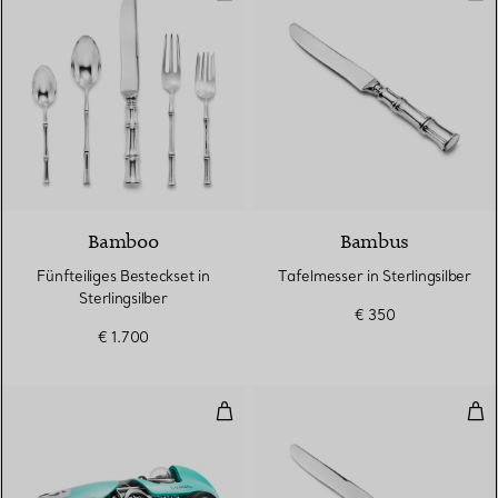
Bamboo
Bambus
Fünfteiliges Besteckset in
Tafelmesser in Sterlingsilber
Sterlingsilber
€ 350
€ 1.700
Rennauto-Uhr aus Aluminium mit 
Taf