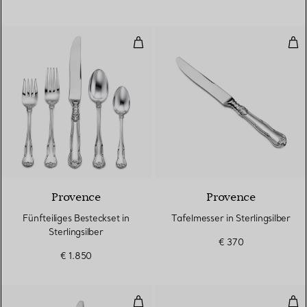
Fünfteiliges Besteckset in Sterlin
Tafe
Provence
Provence
Fünfteiliges Besteckset in
Tafelmesser in Sterlingsilber
Sterlingsilber
€ 370
€ 1.850
Fünfteiliges Besteckset in Sterlin
Tafe