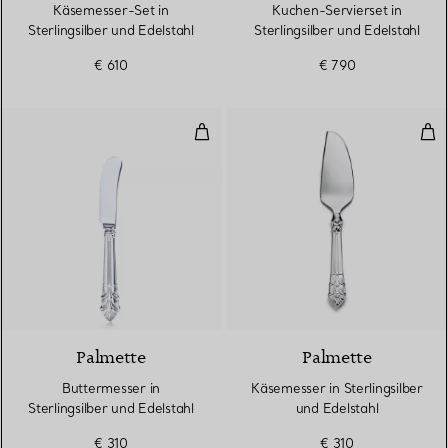
Käsemesser-Set in
Kuchen-Servierset in
Sterlingsilber und Edelstahl
Sterlingsilber und Edelstahl
€ 610
€ 790
Buttermesser in Sterlingsilber un
Käs
Palmette
Palmette
Buttermesser in
Käsemesser in Sterlingsilber
Sterlingsilber und Edelstahl
und Edelstahl
€ 310
€ 310