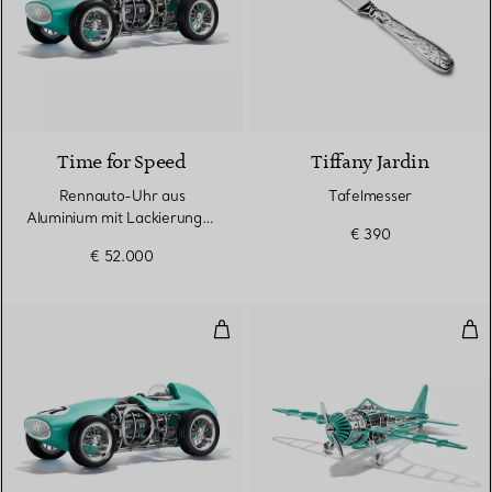
Time for Speed
Tiffany Jardin
Rennauto-Uhr aus
Tafelmesser
Aluminium mit Lackierung in
€ 390
Tiffany Blue®
€ 52.000
Rennauto-Uhr aus Aluminium mit 
Flu