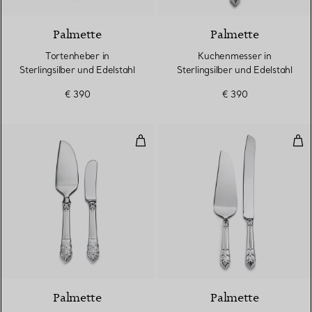
Palmette
Palmette
Tortenheber in
Kuchenmesser in
Sterlingsilber und Edelstahl
Sterlingsilber und Edelstahl
€ 390
€ 390
Käsemesser-Set in Sterlingsilber
Kuch
Palmette
Palmette