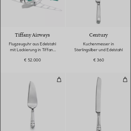
Tiffany Airways
Century
Flugzeuguhr aus Edelstahl
Kuchenmesser in
mit Lackierung in Tiffany
Sterlingsilber und Edelstahl
Blue®
€ 52.000
€ 360
Tortenheber in Sterlingsilber und
Kuc