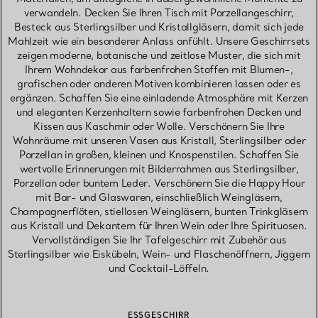
verwandeln. Decken Sie Ihren Tisch mit Porzellangeschirr,
Besteck aus Sterlingsilber und Kristallgläsern, damit sich jede
Mahlzeit wie ein besonderer Anlass anfühlt. Unsere Geschirrsets
zeigen moderne, botanische und zeitlose Muster, die sich mit
Ihrem Wohndekor aus farbenfrohen Stoffen mit Blumen-,
grafischen oder anderen Motiven kombinieren lassen oder es
ergänzen. Schaffen Sie eine einladende Atmosphäre mit Kerzen
und eleganten Kerzenhaltern sowie farbenfrohen Decken und
Kissen aus Kaschmir oder Wolle. Verschönern Sie Ihre
Wohnräume mit unseren Vasen aus Kristall, Sterlingsilber oder
Porzellan in großen, kleinen und Knospenstilen. Schaffen Sie
wertvolle Erinnerungen mit Bilderrahmen aus Sterlingsilber,
Porzellan oder buntem Leder. Verschönern Sie die Happy Hour
mit Bar- und Glaswaren, einschließlich Weingläsern,
Champagnerflöten, stiellosen Weingläsern, bunten Trinkgläsern
aus Kristall und Dekantern für Ihren Wein oder Ihre Spirituosen.
Vervollständigen Sie Ihr Tafelgeschirr mit Zubehör aus
Sterlingsilber wie Eiskübeln, Wein- und Flaschenöffnern, Jiggern
und Cocktail-Löffeln.
ESSGESCHIRR