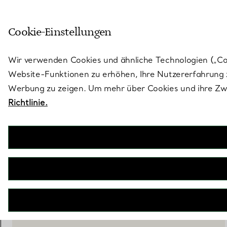
Skulptural von Natur aus. Iko
Cookie-Einstellungen
Gehen Sie auf die Seite „Stores“
Wir verwenden Cookies und ähnliche Technologien („Cook
Website-Funktionen zu erhöhen, Ihre Nutzererfahrung z
Werbung zu zeigen. Um mehr über Cookies und ihre Zwe
Richtlinie.
Time for Speed
Rennauto-Uhr aus Aluminium mit Lackierung in Tiffany Blue®
€ 52.000
BENACHRICHTIGEN SIE MICH, WENN VERFÜGBAR
BOOK AN APPOINTMENT
EINEN KUNDENBERATER KONTAKTIEREN ODER EINEN TERM