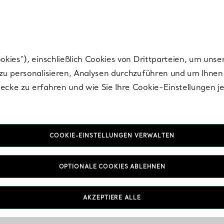
nisch im Design. Die Kreationen von Elsa Peretti® sind zeitlose Ikonen mo
ies“), einschließlich Cookies von Drittparteien, um unse
u personalisieren, Analysen durchzuführen und um Ihnen 
cke zu erfahren und wie Sie Ihre Cookie-Einstellungen j
COOKIE-EINSTELLUNGEN VERWALTEN
OPTIONALE COOKIES ABLEHNEN
AKZEPTIERE ALLE
IN VEREINBAREN