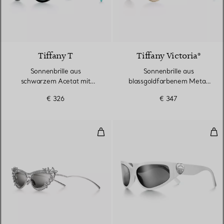
Tiffany T
Tiffany Victoria®
Sonnenbrille aus
Sonnenbrille aus
schwarzem Acetat mit
blassgoldfarbenem Metall
dunkelgrauen Gläsern
mit braunen Gläsern
€ 326
€ 347
Sonnenbrillen aus vergoldetem Me
Son