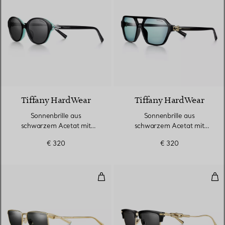
2 Farben
Tiffany HardWear
Tiffany HardWear
Sonnenbrille aus
Sonnenbrille aus
schwarzem Acetat mit
schwarzem Acetat mit
dunkelgrauen Gläsern
Gläsern in Tiffany Blue®
€ 320
€ 320
Sonnenbrille aus vergoldetem Me
Son