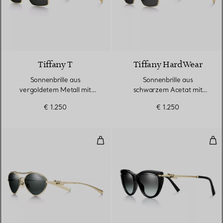
Tiffany T
Tiffany HardWear
Sonnenbrille aus
Sonnenbrille aus
vergoldetem Metall mit
schwarzem Acetat mit
dunkelgrauen Gläsern
dunkelgrauen Gläsern
€ 1.250
€ 1.250
Sonnenbrille aus blassgoldfarbe
Son