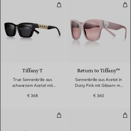
True Sonnenbrille aus schwarze
Son
4 Farben
Tiffany T
Return to Tiffany™
True Sonnenbrille aus
Sonnenbrille aus Acetat in
schwarzem Acetat mit
Dusty Pink mit Gläsern mit
dunkelgrauen Gläsern
rosanem Farbverlauf
€ 368
€ 360
Sonnenbrille aus rosa Acetat mit
Cat