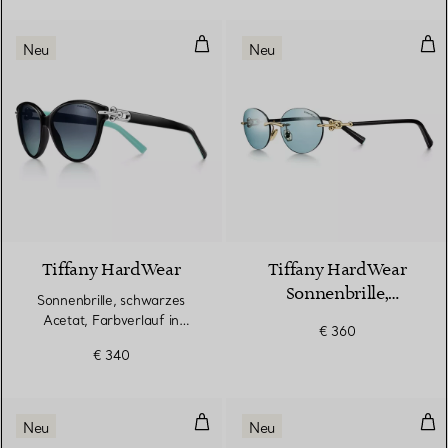
Sonnenbrille, schwarzes Acetat, 
Tif
Neu
Neu
Tiffany HardWear
Tiffany HardWear
Sonnenbrille,
Sonnenbrille, schwarzes
blassgoldfarbenes
Acetat, Farbverlauf in
€ 360
Metall, Gläser in
Tiffany Blue®
€ 340
Tiffany Blue®
Sonnenbrille aus schwarzem Ace
Son
Neu
Neu