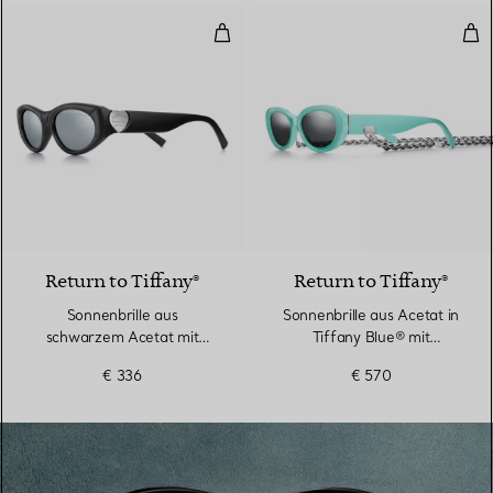
Sonnenbrille aus schwarzem Acet
Son
Return to Tiffany®
Return to Tiffany®
Sonnenbrille aus
Sonnenbrille aus Acetat in
schwarzem Acetat mit
Tiffany Blue® mit
verspiegelten grauen
dunkelgrauen Gläsern
€ 336
€ 570
Gläsern