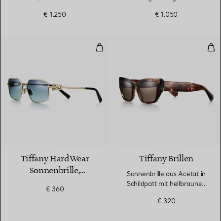
grauem Farbverlauf
Metall mit Gläsern in
€ 1.250
€ 1.050
Tiffany Blue®
Tiffany HardWear Sonnenbrille, b
Son
Tiffany HardWear
Tiffany Brillen
Sonnenbrille,
Sonnenbrille aus Acetat in
blassgoldfarbenes
Schildpatt mit hellbraunen
€ 360
Metall, Gläser in
Gläsern
€ 320
Tiffany Blue®