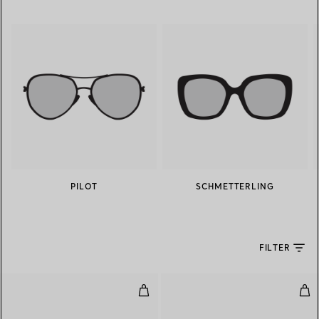
PILOT
SCHMETTERLING
FILTER
Sonnenbrille in Acetat in Schild
Son