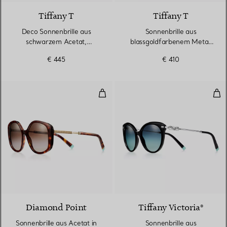
Tiffany T
Tiffany T
Deco Sonnenbrille aus
Sonnenbrille aus
schwarzem Acetat,
blassgoldfarbenem Metall
goldfarbenem Metall und
mit Gläsern mit grauem
€ 445
€ 410
grauen Gläsern
Farbverlauf
Sonnenbrille aus Acetat in Schil
Son
Diamond Point
Tiffany Victoria®
Sonnenbrille aus Acetat in
Sonnenbrille aus