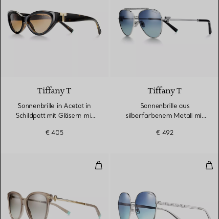
Tiffany T
Tiffany T
Sonnenbrille in Acetat in
Sonnenbrille aus
Schildpatt mit Gläsern mit
silberfarbenem Metall mit
braunem Farbverlauf
Gläsern mit Farbverlauf in
€ 405
€ 492
Tiffany Blue®
Sonnenbrille aus Acetat in Matt
Run