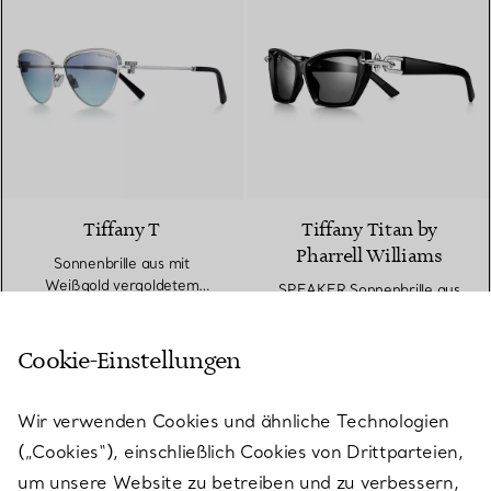
2 Farben
Tiffany T
Tiffany Titan by
Pharrell Williams
Sonnenbrille aus mit
Weißgold vergoldetem
SPEAKER Sonnenbrille aus
Metall mit Gläsern mit
schwarzem Acetat
€ 850
azurblauem Farbverlauf
€ 1.880
Cookie-Einstellungen
Sonnenbrille aus roségoldfarben
Son
Wir verwenden Cookies und ähnliche Technologien
(„Cookies“), einschließlich Cookies von Drittparteien,
um unsere Website zu betreiben und zu verbessern,