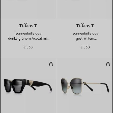
4 Farben
Tiffany T
Tiffany T
Sonnenbrille aus
Sonnenbrille aus
dunkelgrünem Acetat mit
gestreiftem
dunkelgrünen Gläsern
elfenbeinfarbenem Acetat
€ 368
€ 360
mit Gläsern mit grauem
Farbverlauf
Deco Sonnenbrille aus schwarze
Son
3 Farben