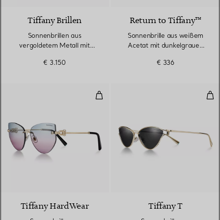
Tiffany Brillen
Return to Tiffany™
Sonnenbrillen aus
Sonnenbrille aus weißem
vergoldetem Metall mit
Acetat mit dunkelgrauen
verspiegelten Gläsern
Gläsern
€ 3.150
€ 336
Sonnenbrille aus blassgoldfarben
Son
Tiffany HardWear
Tiffany T