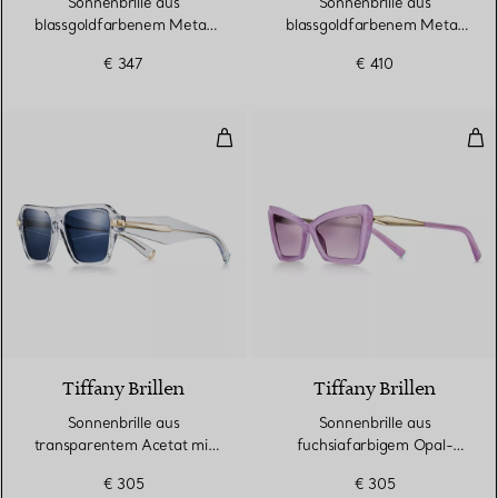
Sonnenbrille aus
Sonnenbrille aus
blassgoldfarbenem Metall
blassgoldfarbenem Metall
mit Gläsern mit violettem
mit dunkelgrauen Gläsern
€ 347
€ 410
Farbverlauf
Sonnenbrille aus transparentem 
Son
4 Farben
Tiffany Brillen
Tiffany Brillen
Sonnenbrille aus
Sonnenbrille aus
transparentem Acetat mit
fuchsiafarbigem Opal-
dunkelblauen Gläsern
Acetat mit rosa Gläsern
€ 305
€ 305