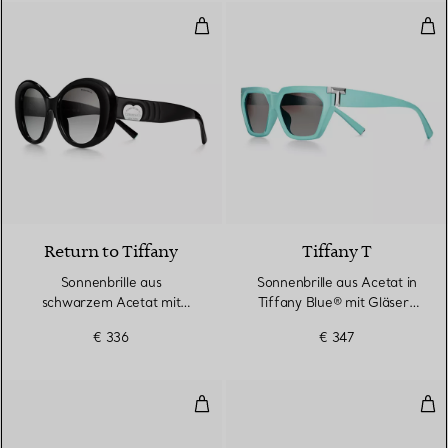
Sonnenbrille aus schwarzem Ace
Son
2 Farben
Return to Tiffany
Tiffany T
Sonnenbrille aus
Sonnenbrille aus Acetat in
schwarzem Acetat mit
Tiffany Blue® mit Gläsern
grauen Gläsern
mit grauem Farbverlauf
€ 336
€ 347
Sonnenbrille aus schwarzem Ace
Son