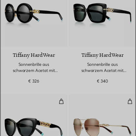
Tiffany HardWear
Tiffany HardWear
Sonnenbrille aus
Sonnenbrille aus
schwarzem Acetat mit
schwarzem Acetat mit
dunkelgrauen Gläsern
dunkelgrauen Gläsern
€ 326
€ 340
Sonnenbrille aus schwarzem Ace
Son