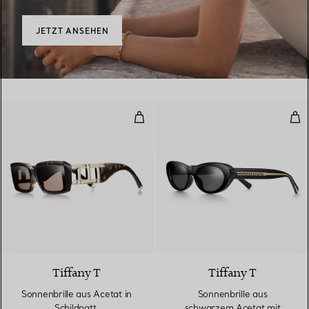
JETZT ANSEHEN
Sonnenbrille aus Acetat in Schil
Son
3 Farben
Tiffany T
Tiffany T
Sonnenbrille aus Acetat in
Sonnenbrille aus
Schildpatt,
schwarzem Acetat mit