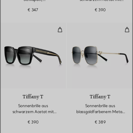
blassgoldfarbenem Metall
dunkelgrauen Gläsern
€ 347
€ 390
und braunen Gläsern
Sonnenbrille aus schwarzem Acet
Son
Tiffany T
Tiffany T
Sonnenbrille aus
Sonnenbrille aus
schwarzem Acetat mit
blassgoldfarbenem Metall
Gläsern mit grauem
mit Gläsern mit grauem
€ 390
€ 389
Farbverlauf
Farbverlauf