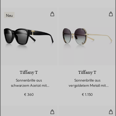
Sonnenbrille aus schwarzem Ace
Son
Neu
2 Farben
Tiffany T
Tiffany T
Sonnenbrille aus
Sonnenbrille aus
schwarzem Acetat mit
vergoldetem Metall mit
dunkelgrauen Gläsern
Gläsern mit grauem
€ 360
€ 1.150
Farbverlauf
Sonnenbrille aus mit Weißgold v
SPE