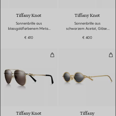
Tiffany Knot
Tiffany Knot
Sonnenbrille aus
Sonnenbrille aus
blassgoldfarbenem Metall
schwarzem Acetat, Gläser
mit dunkelgrauen Gläsern
mit grauem Farbverlauf
€ 410
€ 400
Sonnenbrille aus blassgoldfarbe
Sonn
Tiffany Knot
Tiffany