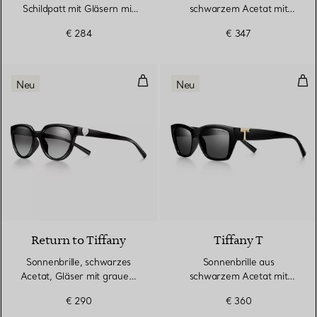
Schildpatt mit Gläsern mit
schwarzem Acetat mit
braunem Farbverlauf
Gläsern mit Farbverlauf in
€ 284
€ 347
Tiffany Blue®
Sonnenbrille, schwarzes Acetat,
Son
Neu
Neu
Return to Tiffany
Tiffany T
Sonnenbrille, schwarzes
Sonnenbrille aus
Acetat, Gläser mit grauem
schwarzem Acetat mit
Farbverlauf
dunkelgrauen Gläsern
€ 290
€ 360