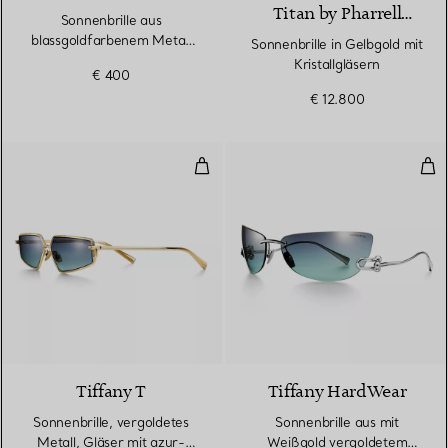
Titan by Pharrell
Sonnenbrille aus
Williams
blassgoldfarbenem Metall
Sonnenbrille in Gelbgold mit
mit hellbraunen Gläsern
Kristallgläsern
€ 400
€ 12.800
Sonnenbrille, vergoldetes Metall
Son
Tiffany T
Tiffany HardWear
Sonnenbrille, vergoldetes
Sonnenbrille aus mit
Metall, Gläser mit azur-
Weißgold vergoldetem