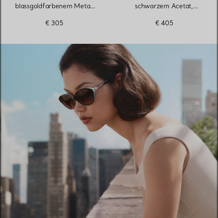
blassgoldfarbenem Metall
schwarzem Acetat,
mit grauen Gläsern
Farbverlauf azur-
€ 305
€ 405
dunkelblau