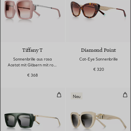
3 Farben
Tiffany T
Diamond Point
Sonnenbrille aus rosa
Cat-Eye Sonnenbrille
Acetat mit Gläsern mit rosa
€ 320
Farbverlauf
€ 368
Sonnenbrille aus dunkelgrünem A
Son
Neu