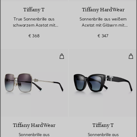
Tiffany T
Tiffany HardWear
True Sonnenbrille aus
Sonnenbrille aus weißem
schwarzem Acetat mit
Acetat mit Gläsern mit
grauen Gläsern
azurblauem Farbverlauf
€ 368
€ 347
Sonnenbrille aus blassgoldfarbe
Son
Tiffany HardWear
Tiffany T
Sonnenbrille aus
Sonnenbrille aus