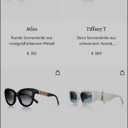
2 Farben
Atlas
Tiffany T
Runde Sonnenbrille aus
Deco Sonnenbrille aus
roségoldfarbenem Metall
schwarzem Acetat,
goldfarbenem Metall und
€ 310
€ 389
grauen Gläsern
True Sonnenbrille aus schwarzem
Son
3 Farben