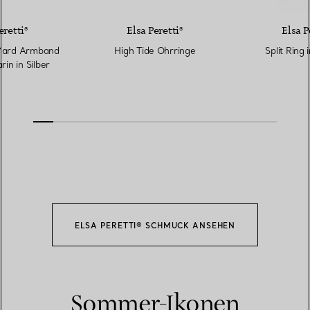
eretti®
Elsa Peretti®
Elsa P
 Yard Armband
High Tide Ohrringe
Split Ring 
in in Silber
ELSA PERETTI® SCHMUCK ANSEHEN
Sommer-Ikonen