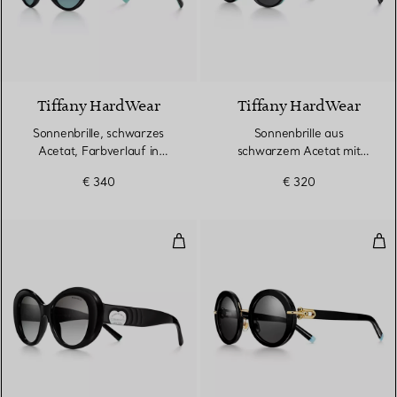
Tiffany HardWear
Tiffany HardWear
Sonnenbrille, schwarzes
Sonnenbrille aus
Acetat, Farbverlauf in
schwarzem Acetat mit
Tiffany Blue®
dunkelgrauen Gläsern
€ 340
€ 320
Sonnenbrille aus schwarzem Ace
Son
2 Farben