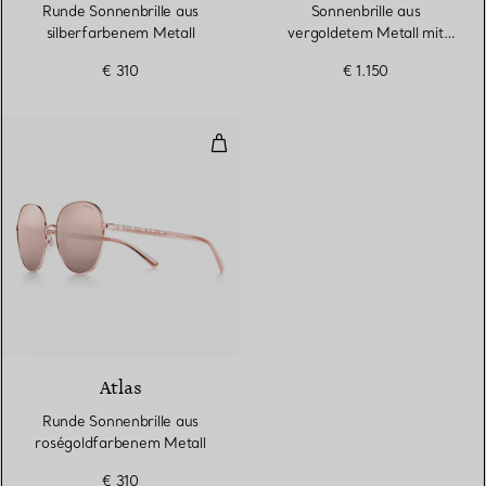
Runde Sonnenbrille aus
Sonnenbrille aus
silberfarbenem Metall
vergoldetem Metall mit
Gläsern mit grauem
€ 310
€ 1.150
Farbverlauf
Runde Sonnenbrille aus roségol
2 Farben
Atlas
Runde Sonnenbrille aus
roségoldfarbenem Metall
€ 310