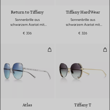
Return to Tiffany
Tiffany HardWear
Sonnenbrille aus
Sonnenbrille aus
schwarzem Acetat mit
schwarzem Acetat mit
grauen Gläsern
dunkelgrauen Gläsern
€ 336
€ 326
Runde Sonnenbrille aus silberfa
Son
2 Farben
Atlas
Tiffany T