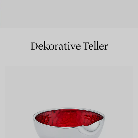
Partnerringe
Eternity Ringe
Dekorative Teller
inem Tiffany-Diamantenexperten.