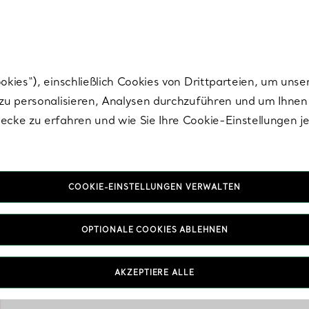
nisch im Design. Die Kreationen von Elsa Peretti® sind zeitlose Ikonen mo
ies“), einschließlich Cookies von Drittparteien, um unse
u personalisieren, Analysen durchzuführen und um Ihnen 
cke zu erfahren und wie Sie Ihre Cookie-Einstellungen j
COOKIE-EINSTELLUNGEN VERWALTEN
OPTIONALE COOKIES ABLEHNEN
Tiffany & Co. Wohnd
zeitlose Ästhetik des Ha
Objekten und mehr biete
AKZEPTIERE ALLE