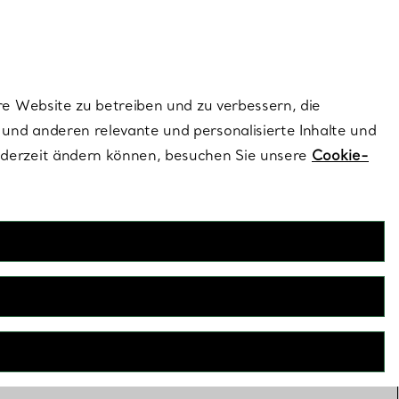
dernen Stils |
Jetzt Entdecken
Kontaktieren Sie 
Melden Sie si
re Website zu betreiben und zu verbessern, die
und anderen relevante und personalisierte Inhalte und
ederzeit ändern können, besuchen Sie unsere
Cookie-
Deko
eko verkörpert die charakteristische Handwerkskunst und
uses. Von Tiffany T True Kristallvasen bis hin zu facettierten
t die Kollektion einzigartige Designs, die jedem Raum einen
Hauch von Raffinesse verleihen.