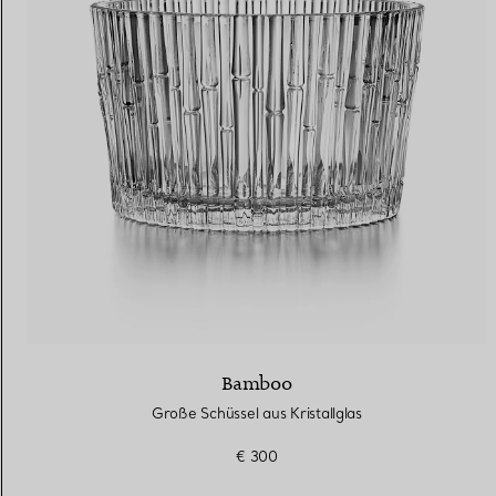
Bamboo
Große Schüssel aus Kristallglas
€ 300