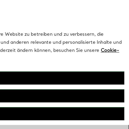
dernen Stils |
Jetzt Entdecken
Kontaktieren Sie un
Melden Sie sich
re Website zu betreiben und zu verbessern, die
und anderen relevante und personalisierte Inhalte und
ederzeit ändern können, besuchen Sie unsere
Cookie-