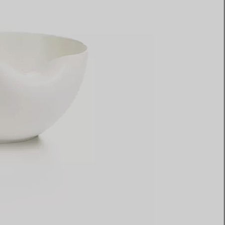
Elsa Peretti®
Tipps zur Auswahl eines
Eherings