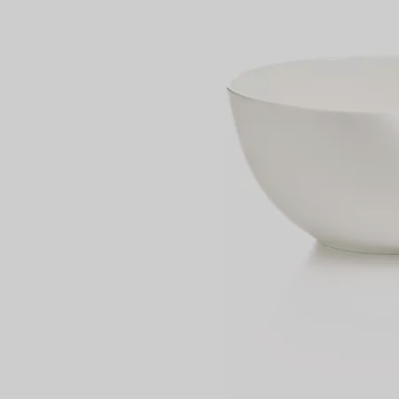
Partnerringe
Eternity Ringe
inem Tiffany-Diamantenexperten.