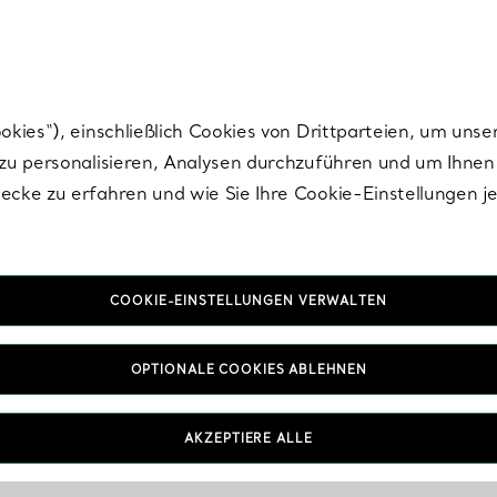
nisch im Design. Die Kreationen von Elsa Peretti® sind zeitlose Ikonen mo
ies“), einschließlich Cookies von Drittparteien, um unse
u personalisieren, Analysen durchzuführen und um Ihnen 
cke zu erfahren und wie Sie Ihre Cookie-Einstellungen j
COOKIE-EINSTELLUNGEN VERWALTEN
OPTIONALE COOKIES ABLEHNEN
AKZEPTIERE ALLE
IN VEREINBAREN