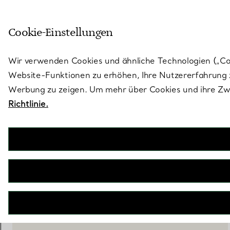
Skulptural von Natur aus. Iko
Cookie-Einstellungen
Gehen Sie auf die Seite „Stores“
Wir verwenden Cookies und ähnliche Technologien („Cook
Website-Funktionen zu erhöhen, Ihre Nutzererfahrung z
Werbung zu zeigen. Um mehr über Cookies und ihre Zwe
Richtlinie.
Elsa Peretti®
Thumbprint Schüssel
€ 170
IN DEN WARENKORB LEGEN
WENDEN SIE SICH AN EINEN BERATER
EINEN KUNDENBERATER KONTAKTIEREN ODER EINEN TERM