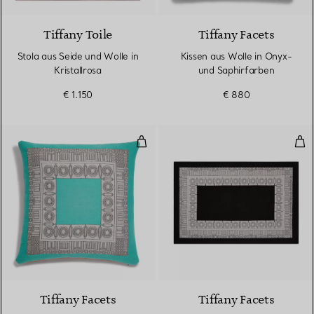
Tiffany Toile
Tiffany Facets
Stola aus Seide und Wolle in
Kissen aus Wolle in Onyx-
Kristallrosa
und Saphirfarben
€ 1.150
€ 880
Polster aus Wolle in Tiffany Blu
Dec
2 Farben
Tiffany Facets
Tiffany Facets