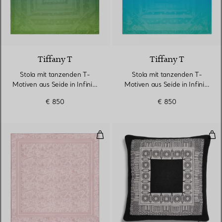
3 Farben
Tiffany T
Tiffany T
Stola mit tanzenden T-
Stola mit tanzenden T-
Motiven aus Seide in Infinity
Motiven aus Seide in Infinity
Smaragd
Blue®
€ 850
€ 850
Stola aus Seide und Wolle in Krist
Kis