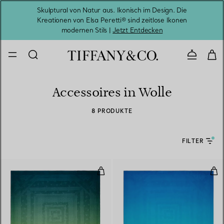
Skulptural von Natur aus. Ikonisch im Design. Die
Kreationen von Elsa Peretti® sind zeitlose Ikonen
Melde
modernen Stils |
Jetzt Entdecken
Kontaktie
Accessoires in Wolle
8 PRODUKTE
FILTER
Stola mit tanzenden T-Motiven au
Sto