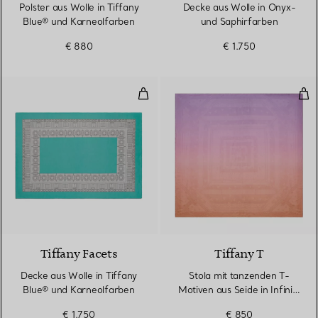
Polster aus Wolle in Tiffany
Decke aus Wolle in Onyx-
Blue® und Karneolfarben
und Saphirfarben
€ 880
€ 1.750
Decke aus Wolle in Tiffany Blue
Sto
2 Farben
Tiffany Facets
Tiffany T
Decke aus Wolle in Tiffany
Stola mit tanzenden T-
Blue® und Karneolfarben
Motiven aus Seide in Infinity
Morganit
€ 1.750
€ 850