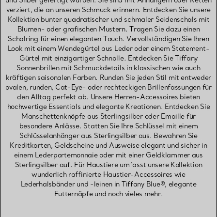
und Silber gefertigt wurden. Sie sind mit Anhängern oder Ketten
verziert, die an unseren Schmuck erinnern. Entdecken Sie unsere
Kollektion bunter quadratischer und schmaler Seidenschals mit
Blumen- oder grafischen Mustern. Tragen Sie dazu einen
Schalring für einen eleganten Touch. Vervollständigen Sie Ihren
Look mit einem Wendegürtel aus Leder oder einem Statement-
Gürtel mit einzigartiger Schnalle. Entdecken Sie Tiffany
Sonnenbrillen mit Schmuckdetails in klassischen wie auch
kräftigen saisonalen Farben. Runden Sie jeden Stil mit entweder
ovalen, runden, Cat-Eye- oder rechteckigen Brillenfassungen für
den Alltag perfekt ab. Unsere Herren-Accessoires bieten
hochwertige Essentials und elegante Kreationen. Entdecken Sie
Manschettenknöpfe aus Sterlingsilber oder Emaille für
besondere Anlässe. Statten Sie Ihre Schlüssel mit einem
Schlüsselanhänger aus Sterlingsilber aus. Bewahren Sie
Kreditkarten, Geldscheine und Ausweise elegant und sicher in
einem Lederportemonnaie oder mit einer Geldklammer aus
Sterlingsilber auf. Für Haustiere umfasst unsere Kollektion
wunderlich raffinierte Haustier-Accessoires wie
Lederhalsbänder und -leinen in Tiffany Blue®, elegante
Futternäpfe und noch vieles mehr.