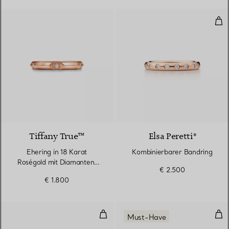
Kom
2 Materialien
Tiffany True™
Elsa Peretti®
Ehering in 18 Karat
Kombinierbarer Bandring
Roségold mit Diamanten,
€ 2.500
2,5 mm breit
€ 1.800
Kombinierbarer Bandring
Sch
Must-Have