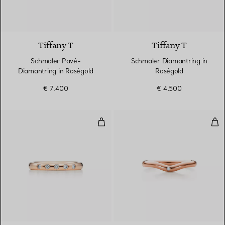
2 Materialien
Tiffany T
Tiffany T
Schmaler Pavé-
Schmaler Diamantring in
Diamantring in Roségold
Roségold
€ 7.400
€ 4.500
Kombinierbarer Bandring
Tra