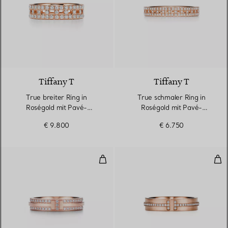
3 Materialien
Tiffany T
Tiffany T
True breiter Ring in
True schmaler Ring in
Roségold mit Pavé-
Roségold mit Pavé-
Diamanten
Diamanten
€ 9.800
€ 6.750
Schmaler Pavé-Diamantring in R
Sch