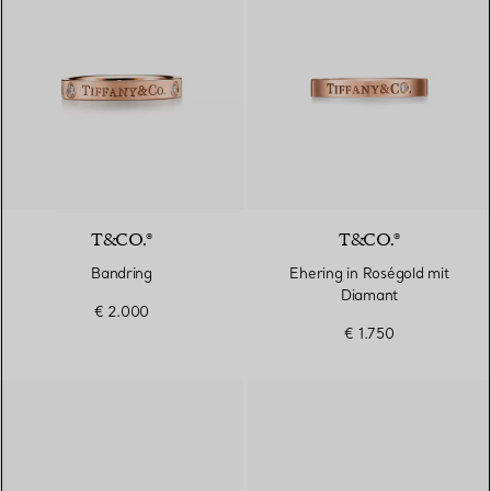
T&CO.®
T&CO.®
Bandring
Ehering in Roségold mit
Diamant
€ 2.000
€ 1.750