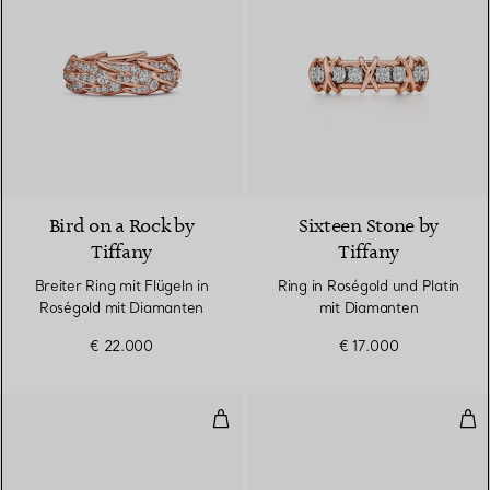
2 Materialien
Bird on a Rock by
Sixteen Stone by
Tiffany
Tiffany
Breiter Ring mit Flügeln in
Ring in Roségold und Platin
Roségold mit Diamanten
mit Diamanten
€ 22.000
€ 17.000
True breiter Ring in Roségold m
Tru