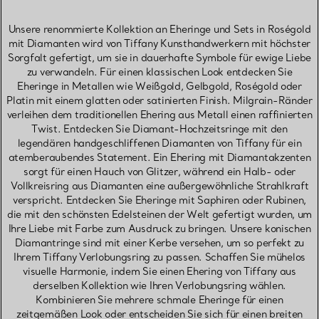
Unsere renommierte Kollektion an Eheringe und Sets in Roségold
mit Diamanten wird von Tiffany Kunsthandwerkern mit höchster
Sorgfalt gefertigt, um sie in dauerhafte Symbole für ewige Liebe
zu verwandeln. Für einen klassischen Look entdecken Sie
Eheringe in Metallen wie Weißgold, Gelbgold, Roségold oder
Platin mit einem glatten oder satinierten Finish. Milgrain-Ränder
verleihen dem traditionellen Ehering aus Metall einen raffinierten
Twist. Entdecken Sie Diamant-Hochzeitsringe mit den
legendären handgeschliffenen Diamanten von Tiffany für ein
atemberaubendes Statement. Ein Ehering mit Diamantakzenten
sorgt für einen Hauch von Glitzer, während ein Halb- oder
Vollkreisring aus Diamanten eine außergewöhnliche Strahlkraft
verspricht. Entdecken Sie Eheringe mit Saphiren oder Rubinen,
die mit den schönsten Edelsteinen der Welt gefertigt wurden, um
Ihre Liebe mit Farbe zum Ausdruck zu bringen. Unsere konischen
Diamantringe sind mit einer Kerbe versehen, um so perfekt zu
Ihrem Tiffany Verlobungsring zu passen. Schaffen Sie mühelos
visuelle Harmonie, indem Sie einen Ehering von Tiffany aus
derselben Kollektion wie Ihren Verlobungsring wählen.
Kombinieren Sie mehrere schmale Eheringe für einen
zeitgemäßen Look oder entscheiden Sie sich für einen breiten