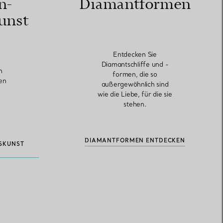
n-
Diamantformen
unst
Entdecken Sie
Diamantschliffe und -
n
formen, die so
ten
außergewöhnlich sind
wie die Liebe, für die sie
stehen.
DIAMANTFORMEN ENTDECKEN
SKUNST