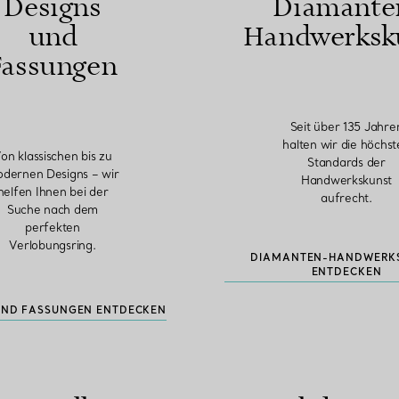
Designs
Diamante
und
Handwerksk
Fassungen
Seit über 135 Jahre
halten wir die höchs
on klassischen bis zu
Standards der
dernen Designs – wir
Handwerkskunst
helfen Ihnen bei der
aufrecht.
Suche nach dem
perfekten
Verlobungsring.
DIAMANTEN-HANDWERK
ENTDECKEN
UND FASSUNGEN ENTDECKEN