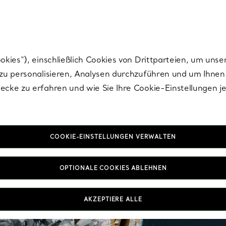
nisch im Design. Die Kreationen von Elsa Peretti® sind zeitlose Ikonen mo
ies“), einschließlich Cookies von Drittparteien, um unse
u personalisieren, Analysen durchzuführen und um Ihnen 
cke zu erfahren und wie Sie Ihre Cookie-Einstellungen j
COOKIE-EINSTELLUNGEN VERWALTEN
OPTIONALE COOKIES ABLEHNEN
AKZEPTIERE ALLE