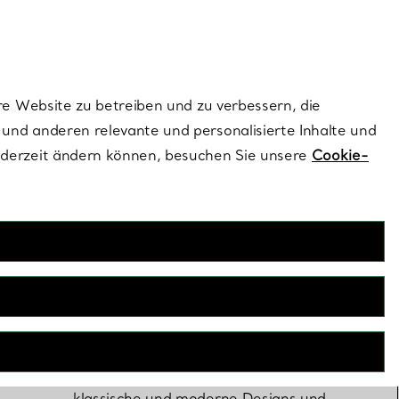
dernen Stils |
Jetzt Entdecken
Kontaktieren Sie 
Melden Sie si
re Website zu betreiben und zu verbessern, die
und anderen relevante und personalisierte Inhalte und
ederzeit ändern können, besuchen Sie unsere
Cookie-
Verlobungsringe
Nur Tiffany kann einen Diamantring
fertigen, der Ihrer Liebesgeschichte
wirklich würdig ist. Entdecken Sie
klassische und moderne Designs und