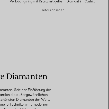
Verlobungsring mit Kranz mit gelbem Diamant im Cushion-Schliff in Platin
Details ansehen
ige Diamanten
amanten. Seit der Einführung des
 standen die außergewöhnlichen
 schönsten Diamanten der Welt,
onelle Techniken mit moderner