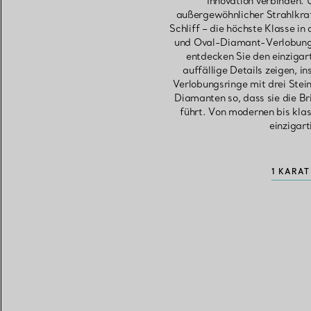
Innovation verbinden. 
außergewöhnlicher Strahlkraf
Schliff – die höchste Klasse i
und Oval-Diamant-Verlobungsr
entdecken Sie den einzigar
auffällige Details zeigen, 
Verlobungsringe mit drei Ste
Diamanten so, dass sie die B
führt. Von modernen bis kla
einzigar
1 KARA