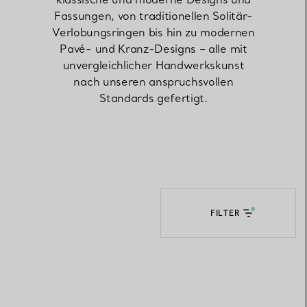
Fassungen, von traditionellen Solitär-
Verlobungsringen bis hin zu modernen
Elsa Peretti®
Tipps zur Auswahl eines
Pavé- und Kranz-Designs – alle mit
Eherings
unvergleichlicher Handwerkskunst
nach unseren anspruchsvollen
Standards gefertigt.
FILTER