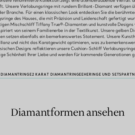
Unsere renommierte Kollektion zeigt eine atemberaubende Vielfalt 
t. Unsere Verlobungsringe mit rundem Brillant-Diamant verfügen üb
n der Branche. Für einen klassischen Look entdecken Sie die berühm
inge des Hauses, die mit Präzision und Leidenschaft gefertigt wu
tigen Mischschliff Tiffany True®-Diamanten und kunstvolle Designs
inspiriert von seinem Familienerbe in der Textilkunst. Unsere gelben
inen setzen ebenfalls ein bemerkenswertes Statement. Unsere Kunst
rillanz und nicht das Karatgewicht optimieren, was zu bemerkenswe
ssischen Designs reflektieren unsere Cushion-Schliff Verlobungsring
tige Schönheit Ihrer Liebe und werden für kommende Generationen g
T DIAMANTRINGE
2 KARAT DIAMANTRINGE
EHERINGE UND SETS
PARTN
Diamantformen ansehen