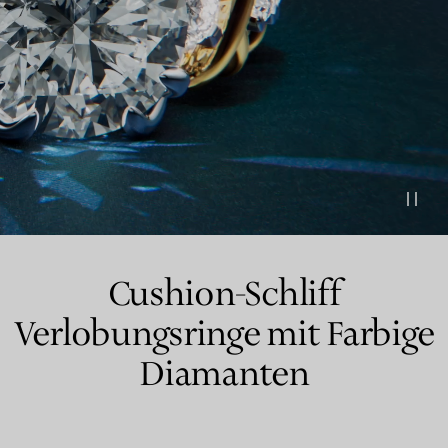
Partnerringe
Eternity Ringe
inem Tiffany-Diamantenexperten.
Cushion-Schliff
Verlobungsringe mit Farbige
Diamanten