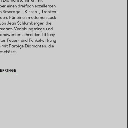
an Diamantschliffen mit
er einen dreifach exzellenten
ten Smaragd-, Kissen-, Tropfen-
rden. Für einen modernen Look
 von Jean Schlumberger, die
 Diamant-Verlobungsringe und
handwerker schneiden Tiffany-
rter Feuer- und Funkelwirkung
e mit Farbige Diamanten. die
eschätzt.
ERRINGE