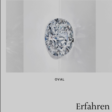
NT
OVAL
Erfahren 