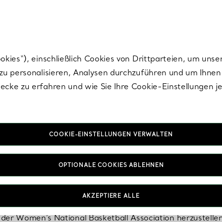
nisch im Design. Die Kreationen von Elsa Peretti® sind zeitlose Ikonen mo
ies“), einschließlich Cookies von Drittparteien, um unse
u personalisieren, Analysen durchzuführen und um Ihnen 
cke zu erfahren und wie Sie Ihre Cookie-Einstellungen j
COOKIE-EINSTELLUNGEN VERWALTEN
ll-Trophäen entworfen vo
OPTIONALE COOKIES ABLEHNEN
ny & Co. für die National Basketball Association (NBA) en
AKZEPTIERE ALLE
 im Jahr 1977. Heute sind wir stolz darauf, insgesamt s
der Women’s National Basketball Association herzustellen