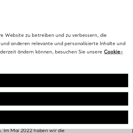
dernen Stils |
Jetzt Entdecken
Kontaktieren Sie 
Melden Sie si
re Website zu betreiben und zu verbessern, die
und anderen relevante und personalisierte Inhalte und
ederzeit ändern können, besuchen Sie unsere
Cookie-
n Tiffany
twarf und herstellte, war die
ieben heiß begehrte NBA-
. Im Mai 2022 haben wir die