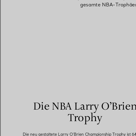
gesamte NBA-Trophäenr
Eheringe für Damen
Eheringe für Herren
Vereinbaren Sie Ihren
Termin
mit e
Die NBA Larry O’Brie
Trophy
Die neu gestaltete Larry O’Brien Championship Trophy ist 6