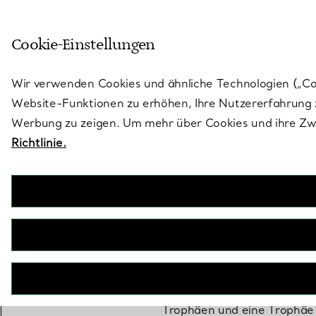
Skulptural von Natur aus. Iko
Cookie-Einstellungen
Gehen Sie auf die Seite „Stores“
Wir verwenden Cookies und ähnliche Technologien („Cook
Website-Funktionen zu erhöhen, Ihre Nutzererfahrung z
Werbung zu zeigen. Um mehr über Cookies und ihre Zwe
Richtlinie.
Basketba
Die erste Trophäe, die Tiffa
NBA Championship Trophy
Trophäen und eine Trophäe 