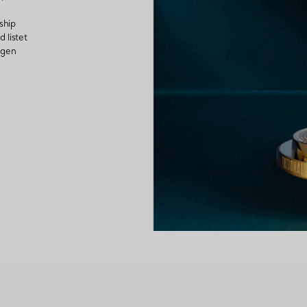
ship
 listet
igen