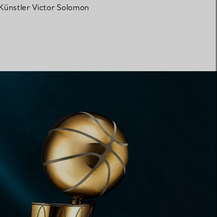
ünstler Victor Solomon
Elsa Peretti®
Tipps zur Auswahl eines
Eherings