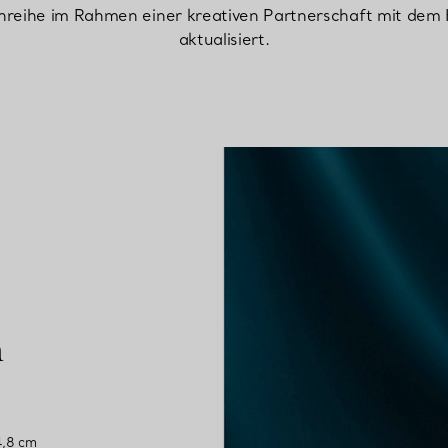
eihe im Rahmen einer kreativen Partnerschaft mit dem K
aktualisiert.
Partnerringe
Eternity Ringe
inem Tiffany-Diamantenexperten.
n
4,8 cm