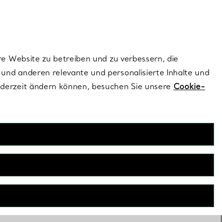
dernen Stils |
Jetzt Entdecken
Kontaktieren Sie un
Melden Sie sich
re Website zu betreiben und zu verbessern, die
und anderen relevante und personalisierte Inhalte und
ederzeit ändern können, besuchen Sie unsere
Cookie-