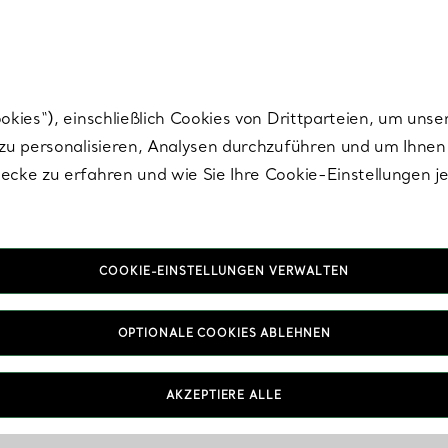
nisch im Design. Die Kreationen von Elsa Peretti® sind zeitlose Ikonen mo
ies“), einschließlich Cookies von Drittparteien, um unse
u personalisieren, Analysen durchzuführen und um Ihnen 
cke zu erfahren und wie Sie Ihre Cookie-Einstellungen j
COOKIE-EINSTELLUNGEN VERWALTEN
OPTIONALE COOKIES ABLEHNEN
AKZEPTIERE ALLE