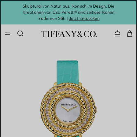
Skulptural von Natur aus. Ikonisch im Design. Die
Kreationen von Elsa Peretti® sind zeitlose Ikonen
Melde
modernen Stils |
Jetzt Entdecken
Kontaktie