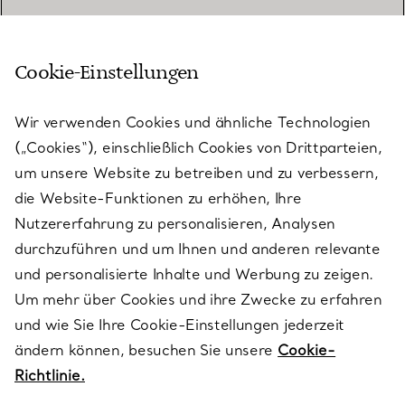
Cookie-Einstellungen
KUNDENSERVICE
Wir verwenden Cookies und ähnliche Technologien
(„Cookies“), einschließlich Cookies von Drittparteien,
SERVICES
um unsere Website zu betreiben und zu verbessern,
die Website-Funktionen zu erhöhen, Ihre
Nutzererfahrung zu personalisieren, Analysen
ÜBER TIFFANY & CO.
durchzuführen und um Ihnen und anderen relevante
und personalisierte Inhalte und Werbung zu zeigen.
Um mehr über Cookies und ihre Zwecke zu erfahren
RECHTLICHE HINWEISE
und wie Sie Ihre Cookie-Einstellungen jederzeit
ändern können, besuchen Sie unsere
Cookie-
Richtlinie.
FOLGEN SIE UNS