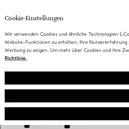
Skulptural von Natur aus. Iko
Cookie-Einstellungen
Gehen Sie auf die Seite „Stores“
Wir verwenden Cookies und ähnliche Technologien („Cook
Website-Funktionen zu erhöhen, Ihre Nutzererfahrung z
Werbung zu zeigen. Um mehr über Cookies und ihre Zwe
Richtlinie.
Tiffany Cocktail
2-Zeiger-Uhr, 21 x 34 mm
€ 21.800