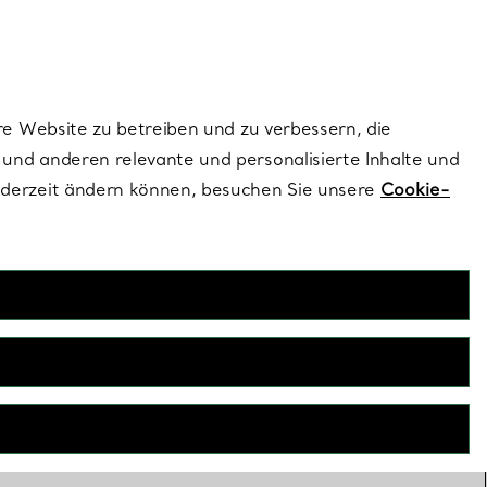
dernen Stils |
Jetzt Entdecken
Kontaktieren Sie un
Melden Sie sich
re Website zu betreiben und zu verbessern, die
und anderen relevante und personalisierte Inhalte und
ederzeit ändern können, besuchen Sie unsere
Cookie-