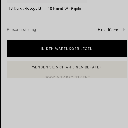
ausgewählt
18 Karat Roségold
18 Karat Weißgold
Eheringe für Damen
Eheringe für Herren
Personalisierung
Hinzufügen
Vereinbaren Sie Ihren
Termin
mit e
IN DEN WARENKORB LEGEN
BOOK AN APPOINTMENT
EINEN KUNDENBERATER KONTAKTIEREN ODER EINEN TERM