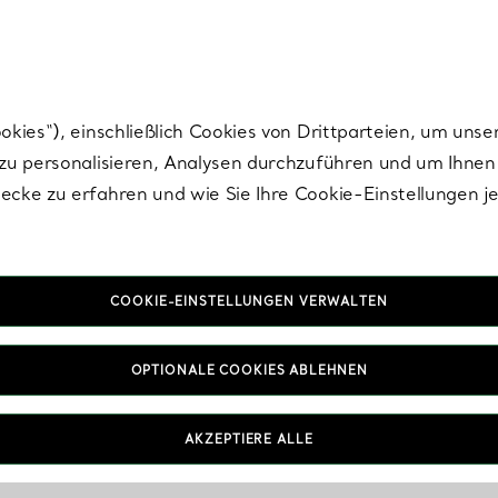
nisch im Design. Die Kreationen von Elsa Peretti® sind zeitlose Ikonen mo
ies“), einschließlich Cookies von Drittparteien, um unse
u personalisieren, Analysen durchzuführen und um Ihnen 
cke zu erfahren und wie Sie Ihre Cookie-Einstellungen j
COOKIE-EINSTELLUNGEN VERWALTEN
OPTIONALE COOKIES ABLEHNEN
AKZEPTIERE ALLE