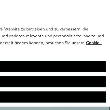
dernen Stils |
Jetzt Entdecken
Kontaktieren Sie 
Melden Sie si
re Website zu betreiben und zu verbessern, die
und anderen relevante und personalisierte Inhalte und
ederzeit ändern können, besuchen Sie unsere
Cookie-
Ringe zum Kombinieren
n Designs ist mehr tatsächlich mehr. Atemberaubende
Eheringe und Ringe in 18 Karat Gelb- und Roségold – die
ombinationsmöglichkeiten sind endlos.