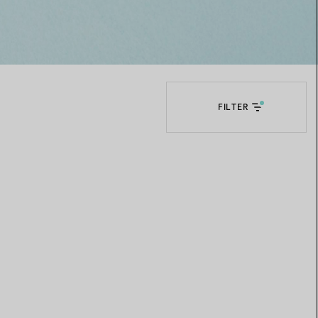
Elsa Peretti®
Tipps zur Auswahl eines
Eherings
FILTER