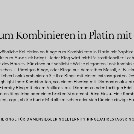
um Kombinieren in Platin mit
hnliche Kollektion an Ringe zum Kombinieren in Platin mit Saphire 
ekt zum Ausdruck bringt. Jeder Ring wird mithilfe traditioneller Tec
eit des Hauses. Für einen auf schlichte Weise eleganten Look kombini
onischen T-förmigen Ringe, oder Ringe aus demselben Metall, z. B. ein
lichen Look kombinieren Sie Ihre Ringe mit einem extravaganten De
ghlight Ihrer Kombination, von einem Ehering mit Diamantenakzenten 
Eternity Ring mit einem Vollkreis aus Diamanten oder farbigen Edel
nten Siegelring oder einen breiten Statement-Ring hinzu. Eine Komb
ent, egal, ob Sie bunte Metalle mischen oder sich für eine einzige F
HERINGE FÜR DAMEN
SIEGELRINGE
ETERNITY RINGE
JAHRESTAGSRIN