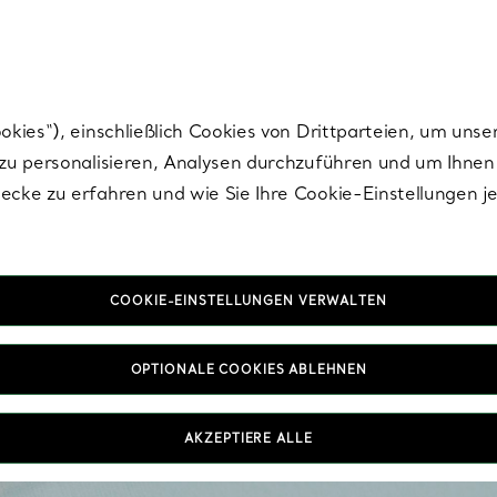
nisch im Design. Die Kreationen von Elsa Peretti® sind zeitlose Ikonen mo
ies“), einschließlich Cookies von Drittparteien, um unse
u personalisieren, Analysen durchzuführen und um Ihnen 
cke zu erfahren und wie Sie Ihre Cookie-Einstellungen j
COOKIE-EINSTELLUNGEN VERWALTEN
OPTIONALE COOKIES ABLEHNEN
Mit kombinierbare
Diamantringe sowie 
K
AKZEPTIERE ALLE