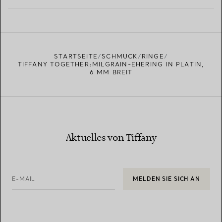
MEHR ERFAHREN
EINEN STORE IN IHRER NÄHE FINDEN
STARTSEITE
SCHMUCK
RINGE
TIFFANY TOGETHER:MILGRAIN-EHERING IN PLATIN,
6 MM BREIT
Aktuelles von Tiffany
E-MAIL
MELDEN SIE SICH AN