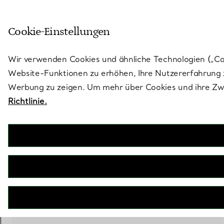
Skulptural von Natur aus. Iko
Cookie-Einstellungen
Gehen Sie auf die Seite „Stores“
Wir verwenden Cookies und ähnliche Technologien („Cook
Website-Funktionen zu erhöhen, Ihre Nutzererfahrung z
Werbung zu zeigen. Um mehr über Cookies und ihre Zwe
Richtlinie.
Tiffany T
True breiter Ring in Gelbgold
€ 2.900