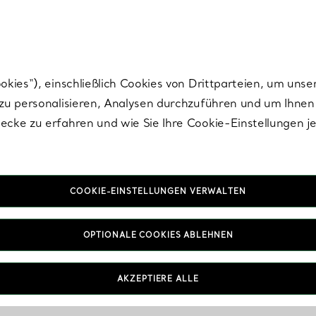
nisch im Design. Die Kreationen von Elsa Peretti® sind zeitlose Ikonen mo
ies“), einschließlich Cookies von Drittparteien, um unse
u personalisieren, Analysen durchzuführen und um Ihnen 
cke zu erfahren und wie Sie Ihre Cookie-Einstellungen j
COOKIE-EINSTELLUNGEN VERWALTEN
OPTIONALE COOKIES ABLEHNEN
AKZEPTIERE ALLE