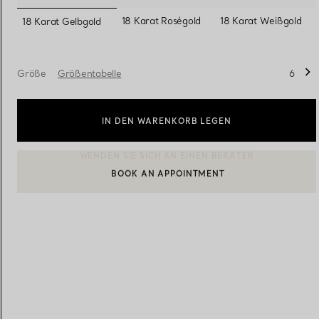
ausgewählt
18 Karat Roségold
18 Karat Weißgold
18 Karat Gelbgold
Eheringe für Damen
Eheringe für Herren
Größe
Größentabelle
6
Vereinbaren Sie Ihren
Termin
mit e
IN DEN WARENKORB LEGEN
BOOK AN APPOINTMENT
EINEN KUNDENBERATER KONTAKTIEREN ODER EINEN TERM