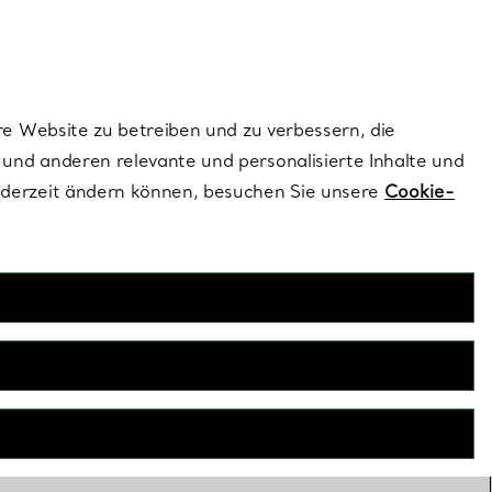
dernen Stils |
Jetzt Entdecken
Kontaktieren Sie un
Melden Sie sich
re Website zu betreiben und zu verbessern, die
und anderen relevante und personalisierte Inhalte und
ederzeit ändern können, besuchen Sie unsere
Cookie-